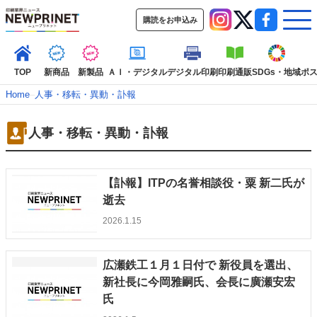
購読をお申込み
TOP
新商品
新製品
ＡＩ・デジタル
デジタル印刷
印刷通販
SDGs・地域
ポ
Home
–
人事・移転・異動・訃報
人事・移転・異動・訃報
インデックス
TOP
新着記事
特集記事
動画コンテンツ
インタビュー
コレクション
【訃報】ITPの名誉相談役・粟 新二氏が
カテゴリー一覧
逝去
2026.1.15
新商品
新製品
ＡＩ・デジタル
デジタル印刷
印刷通販
SDGs・地域
ポストプレス
ビジネス
イベント
信用情報
業界
市場・統計
人事・移転・異動・訃報
広瀬鉄工１月１日付で 新役員を選出、
新社長に今岡雅嗣氏、会長に廣瀬安宏
特集記事カテゴリー一覧
氏
2022 見える化・MIS特集