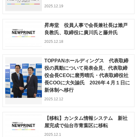
2025.12.19
昇寿堂 役員人事で会長兼社長は瀨戸
良教氏、取締役に廣川氏と藤井氏
2025.12.18
TOPPANホールディングス 代表取締
役の異動について発表会見、代表取締
役会長CEOに麿秀晴氏・代表取締役社
長COOに大矢諭氏 2026年４月１日に
新体制へ移行
2025.12.12
【移転】カンタム情報システム 新社
屋完成で仙台市青葉区に移転
2025.12.1