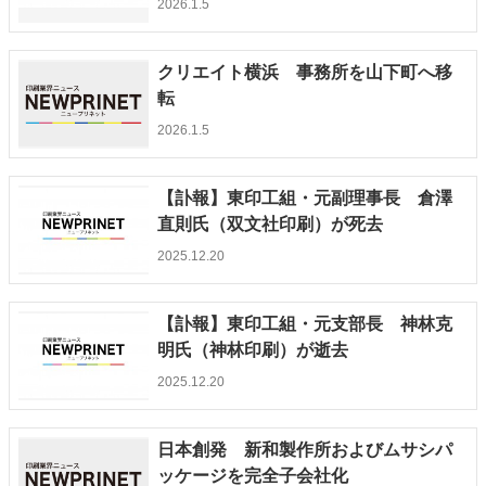
2026.1.5
特集・デジタル印刷 アイデアで勝負！ ～多様なビジネス・多彩な商材～
JAPAN PACK 2023 特集
中古印刷機・製本機特集
2022 検査・校正特集
クリエイト横浜 事務所を山下町へ移
特集・デジタル印刷 ～ 新成長軌道を描く
転
案内
2026.1.5
発刊案内
JFPI印刷用語集
印刷機材年鑑
【訃報】東印工組・元副理事長 倉澤
運営
直則氏（双文社印刷）が死去
会社案内
購読・購入申し込み
サイトポリシー
2025.12.20
お問い合わせ
【訃報】東印工組・元支部長 神林克
明氏（神林印刷）が逝去
2025.12.20
日本創発 新和製作所およびムサシパ
ッケージを完全子会社化