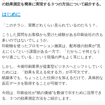
の効果測定を簡単に実現する３つの方法について紹介する。
JAPAN PACK 2023 特集
中古印刷機・製本機特集
2022 見える化・MIS特集
2022 検査・校正特集
はじめに
特集・デジタル印刷 ～ 新成長軌道を描く
「このチラシ、実際どれくらい見られているのだろう？」
案内
こうした質問をお客様から受けた経験がある印刷会社の方も
発刊案内
JFPI印刷用語集
印刷機材年鑑
多いのではないでしょうか。
運営
印刷物を使ったプロモーション施策は、配布後の効果が“見
えにくい”という課題がある一方で、「だからこそ何となく
会社案内
購読・購入申し込み
サイトポリシー
お問い合わせ
やり過ごしている」という現場の声もよく耳にします。
しかし、今後印刷業界が提案型ビジネスへとシフトしていく
ためには、「効果を見える化する力」が不可欠です。
紙媒体でも、ちょっとした仕掛けを加えるだけで、具体的な
反応データを取得することが可能です。
今回は、印刷会社が“紙の価値”を数値で示すために活用でき
る、３つの効果測定方法をご紹介します。