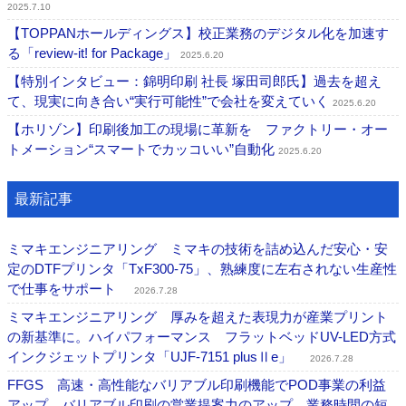
2025.7.10
【TOPPANホールディングス】校正業務のデジタル化を加速す
る「review-it! for Package」
2025.6.20
【特別インタビュー：錦明印刷 社長 塚田司郎氏】過去を超え
て、現実に向き合い“実行可能性”で会社を変えていく
2025.6.20
【ホリゾン】印刷後加工の現場に革新を ファクトリー・オー
トメーション“スマートでカッコいい”自動化
2025.6.20
最新記事
ミマキエンジニアリング ミマキの技術を詰め込んだ安心・安
定のDTFプリンタ「TxF300-75」、熟練度に左右されない生産性
で仕事をサポート
2026.7.28
ミマキエンジニアリング 厚みを超えた表現力が産業プリント
の新基準に。ハイパフォーマンス フラットベッドUV-LED方式
インクジェットプリンタ「UJF-7151 plusⅡe」
2026.7.28
FFGS 高速・高性能なバリアブル印刷機能でPOD事業の利益
アップ バリアブル印刷の営業提案力のアップ、業務時間の短