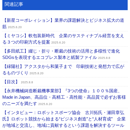
関連記事
【新星コーポレィション】業界の課題解決とビジネス拡大の道
筋
2025.6.20
【ミヤコシ】軟包装新時代 企業のサスティナブル経営を支え
る３つの印刷方式を提案
2025.6.20
【多田紙工】綴じ・折り・断裁の技術の活用と多様性で進化
SDGsを表現するエコプレス製本と紙製ファイル
2025.8.8
【緑陽社】アクスタから和菓子まで 印刷技術と発想力で広が
るものづくり
2025.8.20
【目次】
2025.8.8
【永井機械鋳造断裁機事業部】『3つの使命』１００％国産、
Made in Japan、高品位・高精工・高性能・高品質で必ずお客様
のニーズを満たす
2025.6.20
【インタビュー：ロボットスポーツ協会 古川拓氏・瀬田章弘
氏】ロボット競技から始まる“ビジネス創造”と“人材育成” 企業
が地域と交流し、地域に貢献するという課題を解決するツール