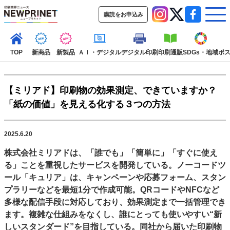
購読をお申込み
TOP
新商品
新製品
ＡＩ・デジタル
デジタル印刷
印刷通販
SDGs・地域
ポ
【ミリアド】印刷物の効果測定、できていますか？
インデックス
「紙の価値」を見える化する３つの方法
TOP
新着記事
特集記事
動画コンテンツ
インタビュー
コレクション
2025.6.20
カテゴリー一覧
株式会社ミリアドは、「誰でも」「簡単に」「すぐに使え
新商品
新製品
ＡＩ・デジタル
デジタル印刷
印刷通販
る」ことを重視したサービスを開発している。ノーコードツ
SDGs・地域
ポストプレス
ビジネス
イベント
信用情報
業界
ール「キュリア」は、キャンペーンや応募フォーム、スタン
プラリーなどを最短1分で作成可能。QRコードやNFCなど
市場・統計
人事・移転・異動・訃報
多様な配信手段に対応しており、効果測定まで一括管理でき
特集記事カテゴリー一覧
ます。複雑な仕組みをなくし、誰にとっても使いやすい“新
しいスタンダード”を目指している。同社から届いた印刷物
特集・デジタル印刷 アイデアで勝負！ ～多様なビジネス・多彩な商材～