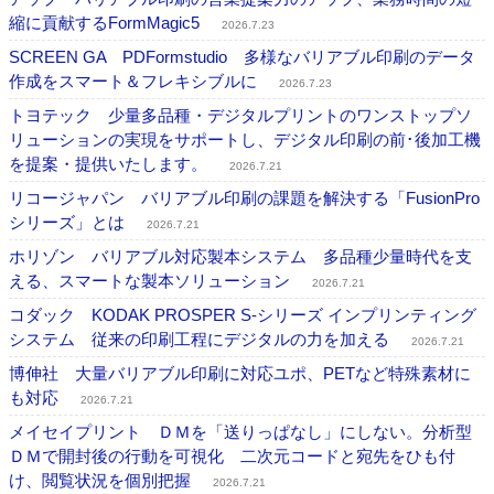
縮に貢献するFormMagic5
2026.7.23
SCREEN GA PDFormstudio 多様なバリアブル印刷のデータ
作成をスマート＆フレキシブルに
2026.7.23
トヨテック 少量多品種・デジタルプリントのワンストップソ
リューションの実現をサポートし、デジタル印刷の前･後加工機
を提案・提供いたします。
2026.7.21
リコージャパン バリアブル印刷の課題を解決する「FusionPro
シリーズ」とは
2026.7.21
ホリゾン バリアブル対応製本システム 多品種少量時代を支
える、スマートな製本ソリューション
2026.7.21
コダック KODAK PROSPER S-シリーズ インプリンティング
システム 従来の印刷工程にデジタルの力を加える
2026.7.21
博伸社 大量バリアブル印刷に対応ユポ、PETなど特殊素材に
も対応
2026.7.21
メイセイプリント ＤＭを「送りっぱなし」にしない。分析型
ＤＭで開封後の行動を可視化 二次元コードと宛先をひも付
け、閲覧状況を個別把握
2026.7.21