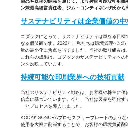
製品や技術の開発を通じて、より持続可能な印刷業
ン兼最高経営責任者、ジム・コンティネンザ氏から
案内
サステナビリティは企業価値の中
発刊案内
JFPI印刷用語集
印刷機材年鑑
運営
コダックにとって、サステナビリティは単なる目標
なる価値観です。2023年、私たちは環境管理への
会社案内
購読・購入申し込み
サイトポリシ
量の最小化に焦点を当てました。当社の取り組みは
これらの成果は、コダックのサステナビリティへの
ンを反映しています。
持続可能な印刷業界への技術貢献
当社のサステナビリティ戦略は、お客様や株主に価
信念に基づいています。今年、当社は製品を強化す
ーとプロセスを導入しました。
KODAK SONORAプロセスフリープレートのよ
使用を大幅に削減することで、お客様の環境負荷削