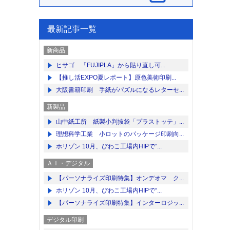
最新記事一覧
新商品
ヒサゴ 「FUJIPLA」から貼り直し可...
【推し活EXPO夏レポート】原色美術印刷...
大阪書籍印刷 手紙がパズルになるレターセ...
新製品
山中紙工所 紙製小判抜袋「プラストッテ」...
理想科学工業 小ロットのパッケージ印刷向...
ホリゾン 10月、びわこ工場内HIPで“...
ＡＩ・デジタル
【パーソナライズ印刷特集】オンデオマ ク...
ホリゾン 10月、びわこ工場内HIPで“...
【パーソナライズ印刷特集】インターロジッ...
デジタル印刷