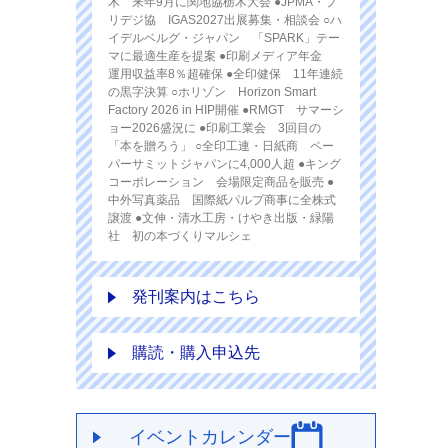
木 来年9月に関地協栃木大会 ●JPMA・プ
リデジ協 IGAS2027出展募集・相談会 ○ハ
イデルベルグ・ジャパン 「SPARK」テー
マに最適生産を提案 ●印刷メディア年金
運用収益率8％超確保 ●全印健保 11年連続
の黒字決算 ○ホリゾン Horizon Smart
Factory 2026 in HIP開催 ●RMGT サマーシ
ョー2026盛況に ●印刷工業会 3回目の
「本を贈ろう」 ○全印工連・日紙商 ペー
パーサミットジャパンに4,000人超 ●キング
コーポレーション 会場限定商品を販売 ●
中外写真薬品 国際紙パルプ商事に全株式
譲渡 ●文伸・清水工房・けやき出版・緑陽
社 初の本づくりマルシェ
発刊案内はこちら
購読・購入申込先
イベントカレンダー