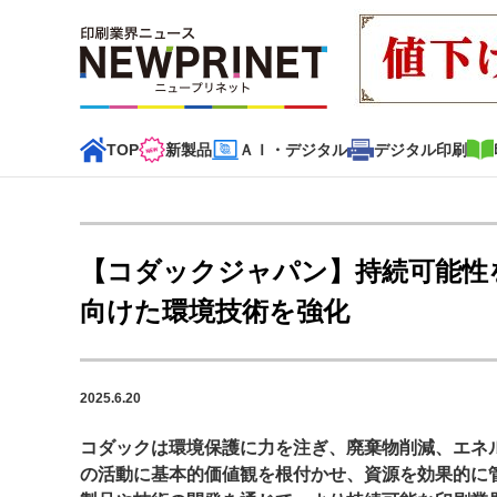
TOP
新製品
ＡＩ・デジタル
デジタル印刷
インデックス
TOP
新着記事
特集記事
動画コンテンツ
【コダックジャパン】持続可能性
カテゴリー一覧
向けた環境技術を強化
新商品
新製品
ＡＩ・デジタル
デジタル印刷
印刷
2025.6.20
特集記事カテゴリー一覧
コダックは環境保護に力を注ぎ、廃棄物削減、エネ
2022 見える化・MIS特集
特集・デジタル印刷 アイデア
の活動に基本的価値観を根付かせ、資源を効果的に
特集・デジタル印刷 ～ 新成長軌道を描く