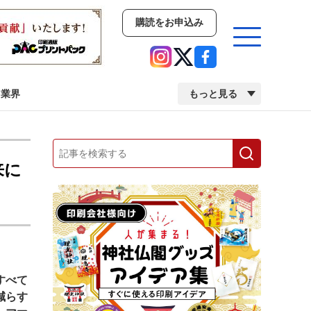
購読をお申込み
業界
もっと見る
新商品
イベント
市場・統計
来に
人事・移転・異動・訃報
業界
市場・統計
人事・移転・異動・訃報
すべて
中古印刷機・製本機特集
2022 検査・校正特集
減らす