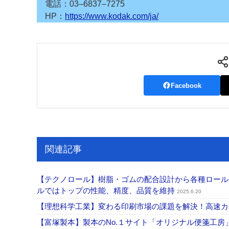
電話：03‒6837‒7275
HP：
https://www.kodak.com/ja/
Facebook
関連記事
【テクノロール】樹脂・ゴムの配合設計から各種ロール
ルではトップの性能、精度、品質を維持
2025.6.20
【理想科学工業】変わる印刷市場の課題を解決！高速
【富塚製本】製本のNo.１サイト「オリジナル便箋工