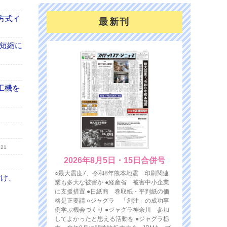
方式イ
最新刊
の短縮に
工機を
.21
2026年8月5日・15日合併号
○最大震度7、令和8年熊本地震 印刷関連
付け、
業も多大な被害か ●経産省 被害中小企業
に支援措置 ●日紙商 巻取紙・平判紙の価
格是正要請 ○ジャグラ 「創注」の成功事
例学ぶ機会づくり ●ジャグラ神奈川 参加
してよかったと思える活動を ●ジャグラ栃