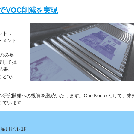
でVOC削減を実現
ット テ
トメント
質の必要
較して揮
結果、
ことで、
究開発への投資を継続いたします。One Kodakとして、未
じています。
品川ビル 1F