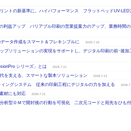
ントの新基準に。ハイパフォーマンス フラットベッドUV-LED
事業の利益アップ バリアブル印刷の営業提案力のアップ、業務時間
ブル印刷のデータ作成をスマート＆フレキシブルに
2026.7.23
ップソリューションの実現をサポートし、デジタル印刷の前･後加
onPro シリーズ」とは
2026.7.21
時代を支える、スマートな製本ソリューション
2026.7.21
プリンティングシステム 従来の印刷工程にデジタルの力を加える
2026.7
殊素材にも対応
2026.7.21
分析型ＤＭで開封後の行動を可視化 二次元コードと宛先をひも