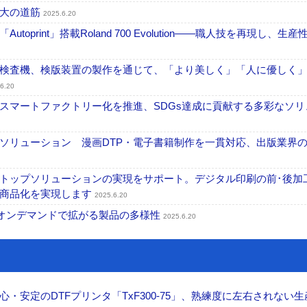
拡大の道筋
2025.6.20
int」搭載Roland 700 Evolution――職人技を再現し、生産
検査機、検版装置の製作を通じて、「より美しく」「人に優しく
6.20
スマートファクトリー化を推進、SDGs達成に貢献する多彩なソリ
ソリューション 漫画DTP・電子書籍制作を一貫対応、出版業界
トップソリューションの実現をサポート。デジタル印刷の前･後加
り商品化を実現します
2025.6.20
～オンデマンドで拡がる製品の多様性
2025.6.20
安定のDTFプリンタ「TxF300-75」、熟練度に左右されない生