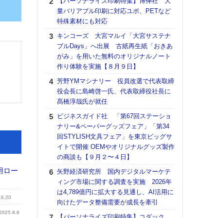
【パーソナライズ印刷特集】博伸社 大
DNP
量バリアブル印刷に対応ユポ、PETなど
上の
特殊素材にも対応
意識
時代
キンコーズ 大宮マルイ「大宮サステナ
る組
ブルDays」へ出展 古紙再生紙「おきあ
がみ」を用いた無料のオリジナルノート
【パ
作り体験を実施【８月９日】
量バ
特殊
芳野YMマシナリー 役員改選で代表取締
役会長に島崎啓一氏、代表取締役社長に
ホリゾ
髙橋淳哉氏が就任
で“Hor
催へ～
ビジネスガイド社 「第67回ステーショ
TO
ナリー&ペーパーグッズフェア」「第34
スマ
回STYLISH文具フェア」を東京ビッグサ
イトで開催 OEMやオリジナルグッズ製作
理想
の商談も【９月２〜４日】
刷向
ン 『
用ロー
矢野経済研究所 国内デジタルマーケテ
を７
ィング市場に関する調査を実施 2026年
面の
は4,789億円に拡大する見通し、AI活用に
対応
.6.20
向けたデータ整備需要が成長を牽引
【K
2025.8.8
【パーソナライズ印刷特集】コダック