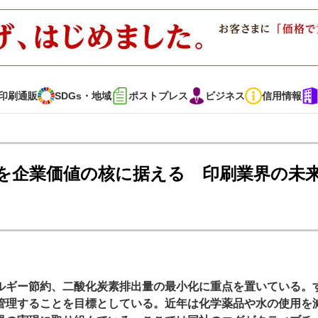
印刷通販
SDGs・地域
ポストプレス
ビジネス
信用情報
インタビュー
コレクション
を企業価値の核に据える 印刷業界の未
通販
SDGs・地域
ポストプレス
ビジネス
イベント
信用情報
ルギー節約、二酸化炭素排出量の最小化に重点を置いている。
で勝負！ ～多様なビジネス・多彩な商材～
JAPAN PACK 2023 特集
管理することを目標としている。近年は化学薬品や水の使用を