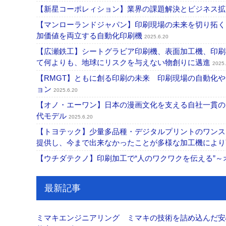
【新星コーポレィション】業界の課題解決とビジネス
【マンローランドジャパン】印刷現場の未来を切り拓く「Autopr
加価値を両立する自動化印刷機
2025.6.20
【広瀬鉄工】シートグラビア印刷機、表面加工機、印刷
て何よりも、地球にリスクを与えない物創りに邁進
2025.
【RMGT】ともに創る印刷の未来 印刷現場の自動化や
ョン
2025.6.20
【オノ・エーワン】日本の漫画文化を支える自社一貫の
代モデル
2025.6.20
【トヨテック】少量多品種・デジタルプリントのワンス
提供し、今まで出来なかったことが多様な加工機によ
【ウチダテクノ】印刷加工で“人のワクワクを伝える”
最新記事
ミマキエンジニアリング ミマキの技術を詰め込んだ安心・