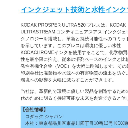
インクジェット技術と水性インク
KODAK PROSPER ULTRA 520 プレスは、KODAK
ULTRASTREAM コンティニュアスアス インクジェ
クノロジーを搭載し、革新と持続可能性へのコミッ
を示しています。このプレスは環境に優しい水性
KODACHROMEインクを使用することで、化学物
性を最小限に抑え、従来の溶剤ベースのインクと比
発性有機化合物（VOC）を大幅に削減します。その
印刷会社は廃棄物や水源への有害物質の流出を防ぐ
環境への影響を大幅に減らすことができます。
当社は、革新的で環境に優しい製品を創造するための研
代のために明るく持続可能な未来を創造できると信
【会社情報】
コダック ジャパン
本社：東京都品川区東品川四丁目10番13号 KDX東