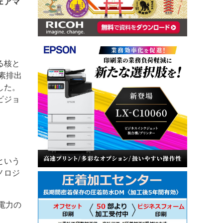
ェアマ
る核と
素排出
した。
ビジョ
という
ノロジ
電力の