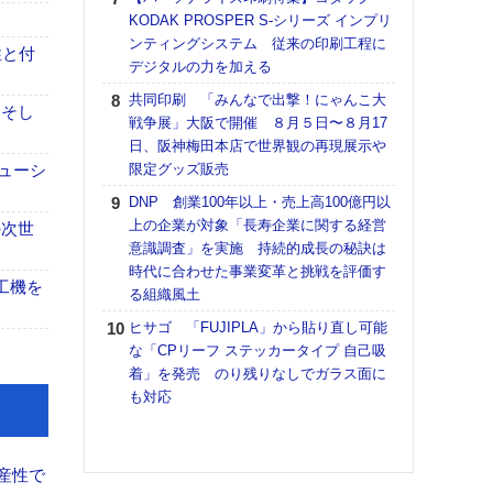
道の
KODAK PROSPER S-シリーズ インプリ
える
ンティングシステム 従来の印刷工程に
性と付
の印刷
デジタルの力を加える
CE
共同印刷 「みんなで出撃！にゃんこ大
」そし
【ペ
戦争展」大阪で開催 ８月５日〜８月17
ト】
日、阪神梅田本店で世界観の再現展示や
アで
ューシ
限定グッズ販売
KO
DNP 創業100年以上・売上高100億円以
体製
上の企業が対象「長寿企業に関する経営
の次世
意識調査」を実施 持続的成長の秘訣は
【パ
時代に合わせた事業変革と挑戦を評価す
士フ
工機を
る組織風土
パン
書を
ヒサゴ 「FUJIPLA」から貼り直し可能
ツー
な「CPリーフ ステッカータイプ 自己吸
トも
着」を発売 のり残りなしでガラス面に
も対応
富士
地・
付表
産性で