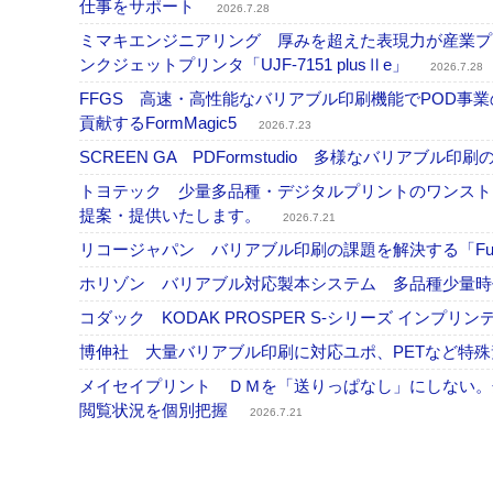
仕事をサポート
2026.7.28
ミマキエンジニアリング 厚みを超えた表現力が産業プリ
ンクジェットプリンタ「UJF-7151 plusⅡe」
2026.7.28
FFGS 高速・高性能なバリアブル印刷機能でPOD
貢献するFormMagic5
2026.7.23
SCREEN GA PDFormstudio 多様なバリア
トヨテック 少量多品種・デジタルプリントのワンスト
提案・提供いたします。
2026.7.21
リコージャパン バリアブル印刷の課題を解決する「Fusi
ホリゾン バリアブル対応製本システム 多品種少量
コダック KODAK PROSPER S-シリーズ イン
博伸社 大量バリアブル印刷に対応ユポ、PETなど特
メイセイプリント ＤＭを「送りっぱなし」にしない。
閲覧状況を個別把握
2026.7.21