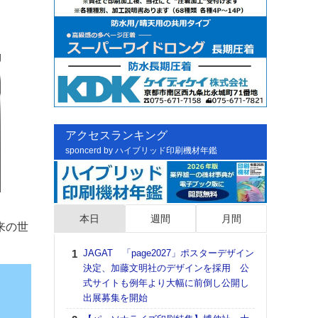
アクセスランキング
sponcerd by ハイブリッド印刷機材年鑑
本日
週間
月間
来の世
JAGAT 「page2027」ポスターデザイン
日印
決定、加藤文明社のデザインを採用 公
た個
式サイトも例年より大幅に前倒し公開し
彰」
出展募集を開始
る