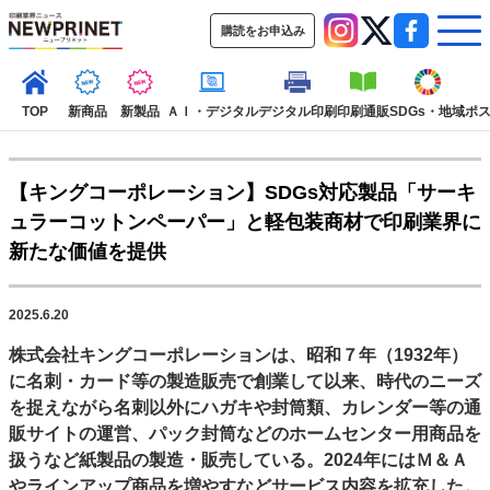
購読をお申込み
TOP
新商品
新製品
ＡＩ・デジタル
デジタル印刷
印刷通販
SDGs・地域
ポ
【キングコーポレーション】SDGs対応製品「サーキ
インデックス
ュラーコットンペーパー」と軽包装商材で印刷業界に
TOP
新着記事
特集記事
動画コンテンツ
新たな価値を提供
インタビュー
コレクション
カテゴリー一覧
2025.6.20
新商品
新製品
ＡＩ・デジタル
デジタル印刷
印刷通販
株式会社キングコーポレーションは、昭和７年（1932年）
SDGs・地域
ポストプレス
ビジネス
イベント
信用情報
業界
に名刺・カード等の製造販売で創業して以来、時代のニーズ
市場・統計
人事・移転・異動・訃報
を捉えながら名刺以外にハガキや封筒類、カレンダー等の通
販サイトの運営、パック封筒などのホームセンター用商品を
特集記事カテゴリー一覧
扱うなど紙製品の製造・販売している。2024年にはＭ＆Ａ
2022 見える化・MIS特集
やラインアップ商品を増やすなどサービス内容を拡充した。