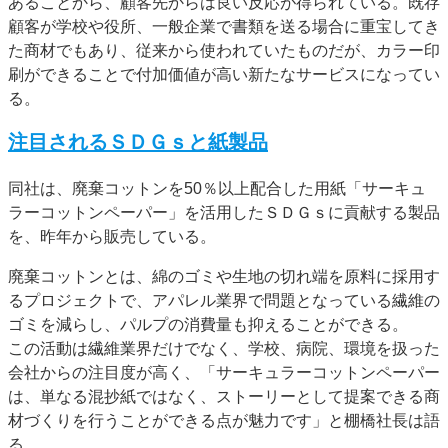
あることから、顧客先からは良い反応が得られている。既存
顧客が学校や役所、一般企業で書類を送る場合に重宝してき
た商材でもあり、従来から使われていたものだが、カラー印
刷ができることで付加価値が高い新たなサービスになってい
る。
注目されるＳＤＧｓと紙製品
同社は、廃棄コットンを50％以上配合した用紙「サーキュ
ラーコットンペーパー」を活用したＳＤＧｓに貢献する製品
を、昨年から販売している。
廃棄コットンとは、綿のゴミや生地の切れ端を原料に採用す
るプロジェクトで、アパレル業界で問題となっている繊維の
ゴミを減らし、パルプの消費量も抑えることができる。
この活動は繊維業界だけでなく、学校、病院、環境を扱った
会社からの注目度が高く、「サーキュラーコットンペーパー
は、単なる混抄紙ではなく、ストーリーとして提案できる商
材づくりを行うことができる点が魅力です」と棚橋社長は語
る。