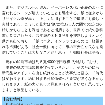
また、デジタル化が進み、ペーパーレス化が正義のように
言われるシーンが増えていることも懸念する。紙は従来から
リサイクル率が高く、正しく活用することで環境にも優しい
素材である。こうした見方は“紙”に携わる人の間での話に終
始しがちなことも課題であると指摘する。世界では紙の教科
書が見直されたり、若年層のＳＮＳ利用を抑制しようという
動きも出ており、「紙は本来、インフラであるのに、軽視さ
れる風潮がある。社会一般に向けて、紙の重要性や良さを発
信していくことは大切なことだと思う」と棚橋社長は語る。
現在の印刷市場は約５兆4000億円規模で推移しており、
「現在の紙の市場規模を守っていきたい」。そのためにも、
新商品やアイデアを出し続けることが大事だと語る。「時代
は変わります。紙に対する付加価値への要望が強くなるかも
しれません。紙の力がもっと見直されると言いなと思ってい
ます」と展望している。
【会社情報】
株式会社キングコーポレーション