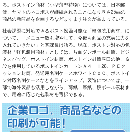
る。ポストイン商材（小型薄型荷物）については、日本郵
便、ヤマトのネコポスが継続されることになり厚さ25㎜の
商品の新商品を企画するなどますます注文が高まっている。
社会課題に対応できるポスト投函可能な「軽包装用商材」に
ついて、「メニュー数も増やして、今後も商品の充実に力を
入れていきたい」と関課長は語る。現在、ポストン対応の包
装材「軽包装用商材」としては、片面ダンボール封筒、ビジ
ネスバッグ、ポストイン封筒、ポストイン封筒厚口の他、Ｇ
段を使用しているポストインカートンＡ４ Ｈ28、ＰＥク
ッション封筒、発送用名刺ケースホワイトＣｏＣ、ポストイ
ン対応名刺ケースなどをラインアップ。製造については、一
部で海外製品も活用しながら、薄紙、厚紙、段ボール素材ま
で、用途に応じた包装材を選択できる。