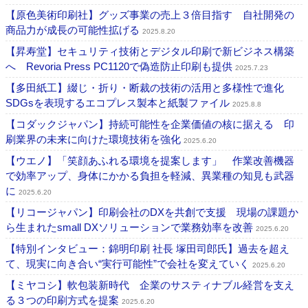
【原色美術印刷社】グッズ事業の売上３倍目指す 自社開発の
商品力が成長の可能性拡げる
2025.8.20
【昇寿堂】セキュリティ技術とデジタル印刷で新ビジネス構築
へ Revoria Press PC1120で偽造防止印刷も提供
2025.7.23
【多田紙工】綴じ・折り・断裁の技術の活用と多様性で進化
SDGsを表現するエコプレス製本と紙製ファイル
2025.8.8
【コダックジャパン】持続可能性を企業価値の核に据える 印
刷業界の未来に向けた環境技術を強化
2025.6.20
【ウエノ】「笑顔あふれる環境を提案します」 作業改善機器
で効率アップ、身体にかかる負担を軽減、異業種の知見も武器
に
2025.6.20
【リコージャパン】印刷会社のDXを共創で支援 現場の課題か
ら生まれたsmall DXソリューションで業務効率を改善
2025.6.20
【特別インタビュー：錦明印刷 社長 塚田司郎氏】過去を超え
て、現実に向き合い“実行可能性”で会社を変えていく
2025.6.20
【ミヤコシ】軟包装新時代 企業のサスティナブル経営を支え
る３つの印刷方式を提案
2025.6.20