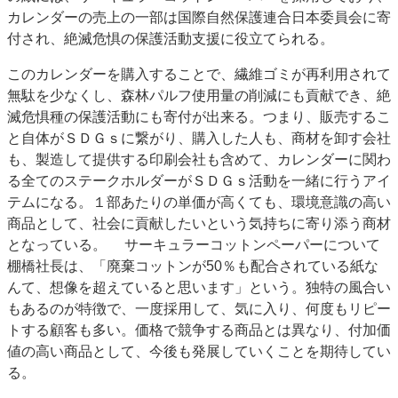
カレンダーの売上の一部は国際自然保護連合日本委員会に寄
付され、絶滅危惧の保護活動支援に役立てられる。
このカレンダーを購入することで、繊維ゴミが再利用されて
無駄を少なくし、森林パルフ使用量の削減にも貢献でき、絶
滅危惧種の保護活動にも寄付が出来る。つまり、販売するこ
と自体がＳＤＧｓに繋がり、購入した人も、商材を卸す会社
も、製造して提供する印刷会社も含めて、カレンダーに関わ
る全てのステークホルダーがＳＤＧｓ活動を一緒に行うアイ
テムになる。１部あたりの単価が高くても、環境意識の高い
商品として、社会に貢献したいという気持ちに寄り添う商材
となっている。 サーキュラーコットンペーパーについて
棚橋社長は、「廃棄コットンが50％も配合されている紙な
んて、想像を超えていると思います」という。独特の風合い
もあるのが特徴で、一度採用して、気に入り、何度もリピー
トする顧客も多い。価格で競争する商品とは異なり、付加価
値の高い商品として、今後も発展していくことを期待してい
る。