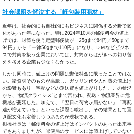
特集・デジタル印刷 アイデアで勝負！ ～多様なビジネス・多彩な商材～
社会課題を解決する「軽包装用商材」
JAPAN PACK 2023 特集
中古印刷機・製本機特集
2022 検査・校正特集
特集・デジタル印刷 ～ 新成長軌道を描く
近年は、社会的にも自社的にもビジネスに関係する分野で変
化があった年になった。特に2024年10月の郵便料金の値上
案内
げでは、封筒を使う定型郵便物が「25gまで84円／50gまで
発刊案内
JFPI印刷用語集
印刷機材年鑑
94円」から「一律50gまで110円」になり、ＤＭなどビジネ
スで封筒を扱う企業においては、封筒からはがきへの切り替
運営
えを考える企業も少なくなかった。
会社案内
購読・購入申し込み
サイトポリシー
お問い合わせ
しかし同時に、値上げの問題は郵便料金に限ったことではな
い。諸資材そのものが高騰し、ガソリン代や人件費の値上げ
の影響もあり、宅配などの運送費も値上がりした。この状況
から、“物流クライシス”とまで言われ、配送・物流業界に危
機感が蔓延した。加えて、「翌日に荷物が届かない」「再配
達が増えている」といった課題も噴出し、その結果として置
き配文化も定着しつつあるのが現状である。
棚橋社長は「郵便料金の値上げはインパクトのあった出来事
でもありましたが、郵便局のサービスには値上げしていない