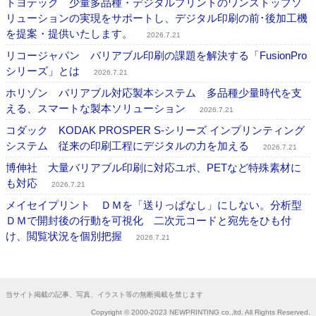
トヨテック 少量多品種・デジタルプリントのワンストップソ
リューションの実現をサポートし、デジタル印刷の前･後加工機
を提案・提供いたします。
2026.7.21
リコージャパン バリアブル印刷の課題を解決する「FusionPro
シリーズ」とは
2026.7.21
ホリゾン バリアブル対応製本システム 多品種少量時代を支
える、スマートな製本ソリューション
2026.7.21
コダック KODAK PROSPER S-シリーズ インプリンティング
システム 従来の印刷工程にデジタルの力を加える
2026.7.21
博伸社 大量バリアブル印刷に対応ユポ、PETなど特殊素材に
も対応
2026.7.21
メイセイプリント ＤＭを「送りっぱなし」にしない。分析型
ＤＭで開封後の行動を可視化 二次元コードと宛先をひも付
け、閲覧状況を個別把握
2026.7.21
当サイト掲載の記事、写真、イラスト等の無断掲載を禁じます
Copyright © 2000-2023 NEWPRINTING co.,ltd. All Rights Reserved.