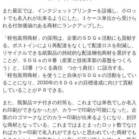
また最近では、インクジェットプリンターを設備し、小ロッ
トでも名入れが出来るようにした。１ケース単位から受けら
れる付加価値のある商材にランクアップした。
「軽包装用商材」の採用は、企業のＳＤＧｓ活動にも貢献す
る。ポストインにより再配達をなくして配達ロスを削減し、
リサイクルできる紙製品の持続的な配送梱包商材を選択する
ことが、ＳＤＧｓの９番（産業と技術革新の基盤をつくろ
う）と、12番（つくる責任 つかう責任）に該当する。
「軽包装用商材」を使うこと自体がＳＤＧｓの活動をしてい
ることになり、2030年のＳＤＧｓの目標達成に向けて貢献
していることがＰＲできる。
また、既製品マチ付きの封筒も、これまでは単色でしか名入
れ印刷ができなかったが、カラーで印刷が可能になった。企
業のロゴマークなどのカラー印刷が出来るようになり、好評
な商材となっている。これまではまとまったロット数でなけ
ればカラー印刷で名入れができないと思われていた商材でも