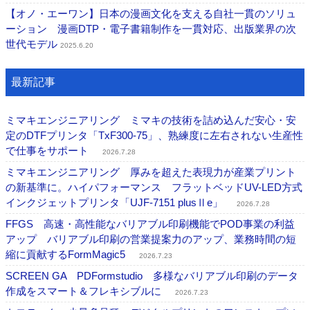
【オノ・エーワン】日本の漫画文化を支える自社一貫のソリュ
ーション 漫画DTP・電子書籍制作を一貫対応、出版業界の次
世代モデル
2025.6.20
最新記事
ミマキエンジニアリング ミマキの技術を詰め込んだ安心・安
定のDTFプリンタ「TxF300-75」、熟練度に左右されない生産性
で仕事をサポート
2026.7.28
ミマキエンジニアリング 厚みを超えた表現力が産業プリント
の新基準に。ハイパフォーマンス フラットベッドUV-LED方式
インクジェットプリンタ「UJF-7151 plusⅡe」
2026.7.28
FFGS 高速・高性能なバリアブル印刷機能でPOD事業の利益
アップ バリアブル印刷の営業提案力のアップ、業務時間の短
縮に貢献するFormMagic5
2026.7.23
SCREEN GA PDFormstudio 多様なバリアブル印刷のデータ
作成をスマート＆フレキシブルに
2026.7.23