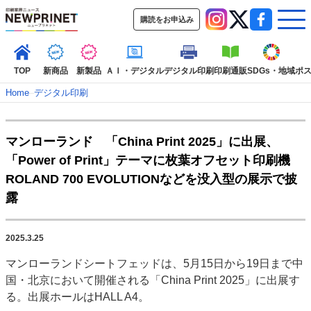
購読をお申込み
TOP
新商品
新製品
ＡＩ・デジタル
デジタル印刷
印刷通販
SDGs・地域
ポ
Home
–
デジタル印刷
インデックス
マンローランド 「China Print 2025」に出展、
TOP
新着記事
特集記事
動画コンテンツ
「Power of Print」テーマに枚葉オフセット印刷機
インタビュー
コレクション
ROLAND 700 EVOLUTIONなどを没入型の展示で披
カテゴリー一覧
露
新商品
新製品
ＡＩ・デジタル
デジタル印刷
印刷通販
SDGs・地域
ポストプレス
ビジネス
イベント
信用情報
業界
2025.3.25
市場・統計
人事・移転・異動・訃報
マンローランドシートフェッドは、5月15日から19日まで中
国・北京において開催される「China Print 2025」に出展す
特集記事カテゴリー一覧
る。出展ホールはHALL A4。
2022 見える化・MIS特集