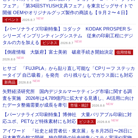
フェア」「第34回STYLISH文具フェア」を東京ビッグサイトで
開催 OEMやオリジナルグッズ製作の商談も【９月２〜４日】
NEW
イベント
2026.8.7
【パーソナライズ印刷特集】コダック KODAK PROSPER S-
シリーズ インプリンティングシステム 従来の印刷工程にデジ
タルの力を加える
NEW
ビジネス
2026.8.7
【倒産情報 大阪府】富士美術 破産手続き開始決定
信用情報
NEW
2026.8.6
ヒサゴ 「FUJIPLA」から貼り直し可能な「CPリーフ ステッカ
ータイプ 自己吸着」を発売 のり残りなしでガラス面にも対応
NEW
新商品
2026.8.6
矢野経済研究所 国内デジタルマーケティング市場に関する調
査を実施 2026年は4,789億円に拡大する見通し、AI活用に向け
たデータ整備需要が成長を牽引
NEW
市場・統計
2026.8.6
【パーソナライズ印刷特集】博伸社 大量バリアブル印刷に対
応ユポ、PETなど特殊素材にも対応
NEW
ビジネス
2026.8.6
アイワード 「社史と経営者伝・東京展」を８月25日〜26日に
日本教育会館で開催 独自開発の社史編集システム実演や実物