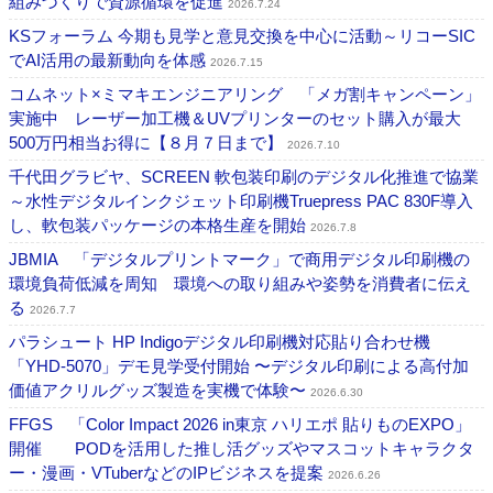
組みづくりで資源循環を促進
2026.7.24
KSフォーラム 今期も見学と意見交換を中心に活動～リコーSIC
でAI活用の最新動向を体感
2026.7.15
コムネット×ミマキエンジニアリング 「メガ割キャンペーン」
実施中 レーザー加工機＆UVプリンターのセット購入が最大
500万円相当お得に【８月７日まで】
2026.7.10
千代田グラビヤ、SCREEN 軟包装印刷のデジタル化推進で協業
～水性デジタルインクジェット印刷機Truepress PAC 830F導入
し、軟包装パッケージの本格生産を開始
2026.7.8
JBMIA 「デジタルプリントマーク」で商用デジタル印刷機の
環境負荷低減を周知 環境への取り組みや姿勢を消費者に伝え
る
2026.7.7
パラシュート HP Indigoデジタル印刷機対応貼り合わせ機
「YHD-5070」デモ見学受付開始 〜デジタル印刷による高付加
価値アクリルグッズ製造を実機で体験〜
2026.6.30
FFGS 「Color Impact 2026 in東京 ハリエポ 貼りものEXPO」
開催 PODを活用した推し活グッズやマスコットキャラクタ
ー・漫画・VTuberなどのIPビジネスを提案
2026.6.26