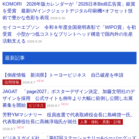
KOMORI 2026年版カレンダーが「2026日本BtoB広告賞」銀賞
を受賞 最新UVインクジェットデジタル印刷機×オフセット技
術で豊かな色彩を表現
2026.6.30
セイコーエプソン 令和８年度全国発明表彰で「WIPO賞」を初
受賞 小型かつ低コストなプリントヘッド構造で国内外の生産
活動支える
2026.6.26
最新記事
【倒産情報 新潟県】トーヨービジネス 自己破産を申請
NEW
信用情報
2026.8.7
JAGAT 「page2027」ポスターデザイン決定、加藤文明社のデ
ザインを採用 公式サイトも例年より大幅に前倒し公開し出展
募集を開始
NEW
ビジネス
2026.8.7
芳野YMマシナリー 役員改選で代表取締役会長に島崎啓一氏、
代表取締役社長に髙橋淳哉氏が就任
人事・移転・異動・訃報
NEW
2026.8.7
ビジネスガイド社 「第67回ステーショナリー&ペーパーグッズ