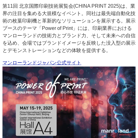
第11回 北京国際印刷技術展覧会(CHINA PRINT 2025)は、業
特集・デジタル印刷 アイデアで勝負！ ～多様なビジネス・多彩な商材～
界の注目を集める大規模なイベント。同社は最先端自動化技
JAPAN PACK 2023 特集
中古印刷機・製本機特集
2022 検査・校正特集
術の枚葉印刷機と革新的なソリューションを展示する。展示
特集・デジタル印刷 ～ 新成長軌道を描く
ブースのテーマ「Power of Print」には、印刷業界における
マンローランドの技術力とブランド力、そして未来への自信
案内
を込め、会場ではブランドイメージを反映した没入型の展示
発刊案内
JFPI印刷用語集
印刷機材年鑑
とデモンストレーションなどの体験を提供する。
運営
マンローランドジャパン公式サイト
会社案内
購読・購入申し込み
サイトポリシー
お問い合わせ