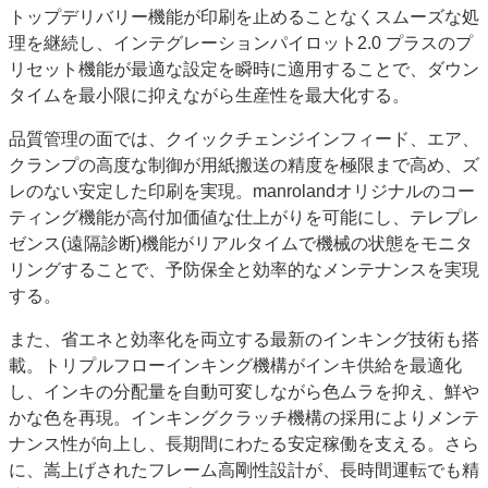
トップデリバリー機能が印刷を止めることなくスムーズな処
理を継続し、インテグレーションパイロット2.0 プラスのプ
リセット機能が最適な設定を瞬時に適用することで、ダウン
タイムを最小限に抑えながら生産性を最大化する。
品質管理の面では、クイックチェンジインフィード、エア、
クランプの高度な制御が用紙搬送の精度を極限まで高め、ズ
レのない安定した印刷を実現。manrolandオリジナルのコー
ティング機能が高付加価値な仕上がりを可能にし、テレプレ
ゼンス(遠隔診断)機能がリアルタイムで機械の状態をモニタ
リングすることで、予防保全と効率的なメンテナンスを実現
する。
また、省エネと効率化を両立する最新のインキング技術も搭
載。トリプルフローインキング機構がインキ供給を最適化
し、インキの分配量を自動可変しながら色ムラを抑え、鮮や
かな色を再現。インキングクラッチ機構の採用によりメンテ
ナンス性が向上し、長期間にわたる安定稼働を支える。さら
に、嵩上げされたフレーム高剛性設計が、長時間運転でも精