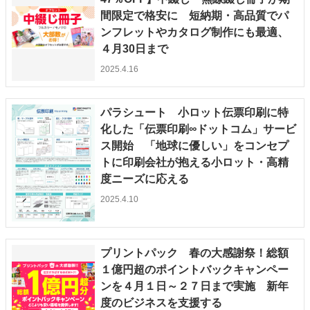
間限定で格安に 短納期・高品質でパ
特集・デジタル印刷 アイデアで勝負！ ～多様なビジネス・多彩な商材～
ンフレットやカタログ制作にも最適、
JAPAN PACK 2023 特集
中古印刷機・製本機特集
2022 検査・校正特集
４月30日まで
特集・デジタル印刷 ～ 新成長軌道を描く
2025.4.16
案内
発刊案内
JFPI印刷用語集
印刷機材年鑑
パラシュート 小ロット伝票印刷に特
化した「伝票印刷∞ドットコム」サービ
運営
ス開始 「地球に優しい」をコンセプ
会社案内
購読・購入申し込み
サイトポリシー
トに印刷会社が抱える小ロット・高精
お問い合わせ
度ニーズに応える
2025.4.10
プリントパック 春の大感謝祭！総額
１億円超のポイントバックキャンペー
ンを４月１日～２７日まで実施 新年
度のビジネスを支援する