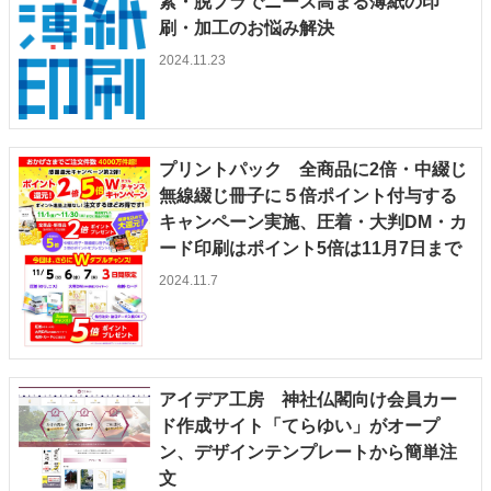
素・脱プラでニーズ高まる薄紙の印
刷・加工のお悩み解決
2024.11.23
プリントパック 全商品に2倍・中綴じ
無線綴じ冊子に５倍ポイント付与する
キャンペーン実施、圧着・大判DM・カ
ード印刷はポイント5倍は11月7日まで
2024.11.7
アイデア工房 神社仏閣向け会員カー
ド作成サイト「てらゆい」がオープ
ン、デザインテンプレートから簡単注
文