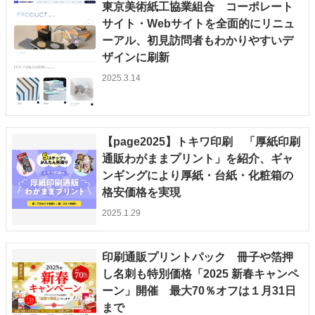
東京美術紙工協業組合 コーポレート
サイト・Webサイトを全面的にリニュ
ーアル、初見訪問者もわかりやすいデ
ザインに刷新
2025.3.14
【page2025】トキワ印刷 「厚紙印刷
通販わがままプリント」を紹介、ギャ
ンギングにより厚紙・台紙・化粧箱の
格安価格を実現
2025.1.29
印刷通販プリントパック 冊子や箔押
し名刺も特別価格「2025 新春キャンペ
ーン」開催 最大70％オフは１月31日
まで