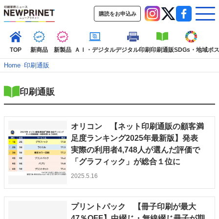
購読をお申込み
TOP
新商品
新製品
ＡＩ・デジタル
デジタル印刷
印刷通販
SDGs・地域
ポ
Home
–
印刷通販
印刷通販
インデックス
TOP
新着記事
特集記事
動画コンテンツ
インタビュー
コレクション
オリコン 【ネット印刷通販の顧客満
カテゴリー一覧
足度ランキング2025年最新版】発表
実際の利用者4,748人が選んだ評価で
新商品
新製品
ＡＩ・デジタル
デジタル印刷
印刷通販
「グラフィック」が総合１位に
SDGs・地域
ポストプレス
ビジネス
イベント
信用情報
業界
2025.5.16
市場・統計
人事・移転・異動・訃報
特集記事カテゴリー一覧
プリントパック 【冊子印刷が最大
2022 見える化・MIS特集
47％OFF】中綴じ・無線綴じ冊子が期