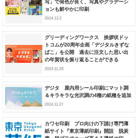
写」で発色が良く、写真やグラデーシ
ョンも鮮やかに印刷
2024.12.2
グリーディングワークス 挨拶状ドッ
トコムが20周年企画「デジタルきずな
ばこ」を公開 過去に注文した思い出
の年賀状を振り返ることができる
2024.11.28
デジタ 屋内用シール印刷にマット調
＆キラキラな光沢調の4種の紙種を追加
2024.11.27
カワセ印刷 プロ向けの下請け専門薄
紙サイト『東京薄紙印刷』開設 脱炭