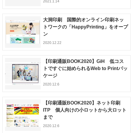
2021.1.14
特集・デジタル印刷 アイデアで勝負！ ～多様なビジネス・多彩な商材～
JAPAN PACK 2023 特集
中古印刷機・製本機特集
2022 検査・校正特集
大洞印刷 国際的オンライン印刷ネッ
特集・デジタル印刷 ～ 新成長軌道を描く
トワークの「HappyPrinting」をオープ
ン
案内
2020.12.22
発刊案内
JFPI印刷用語集
印刷機材年鑑
運営
【印刷通販BOOK2020】GiH 低コス
会社案内
購読・購入申し込み
サイトポリシー
トですぐに始められるWeb to Printパッ
お問い合わせ
ケージ
2020.12.6
【印刷通販BOOK2020】ネット印刷
ITP 個人向けの小ロットから大ロット
まで
2020.12.6