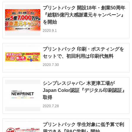
プリントパック 開設18年・創業50周年
『総額5億円大感謝還元キャンペーン』
を開始
2020.9.1
プリントパック 印刷・ポスティングを
セットで、初回利用は印刷代無料
2020.7.30
シンプレスジャパン 木更津工場が
Japan Color認証『デジタル印刷認証』
取得
2020.7.28
プリントパック 学生対象に低予算で利
用できる『PAC学割』開始