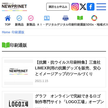
購読をお申込み
TOP
新商品
新製品
ＡＩ・デジタル
デジタル印刷
印刷通販
SDGs・地域
ポ
Home
–
印刷通販
印刷通販
インデックス
TOP
新着記事
特集記事
動画コンテンツ
インタビュー
コレクション
【抗菌・抗ウイルス印刷特集】三進社
カテゴリー一覧
LIMEX利用の抗菌グッズを販売、安心
とイメージアップのツールづくり
新商品
新製品
ＡＩ・デジタル
デジタル印刷
印刷通販
2021.1.15
SDGs・地域
ポストプレス
ビジネス
イベント
信用情報
業界
市場・統計
人事・移転・異動・訃報
グラフ オンラインで完結できるロゴ
特集記事カテゴリー一覧
制作専門サイト「LOGO工場」オープン
2022 見える化・MIS特集