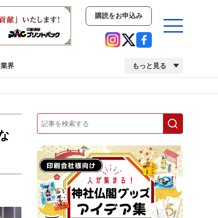
購読をお申込み
業界
もっと見る
新商品
イベント
市場・統計
人事・移転・異動・訃報
な
業界
市場・統計
人事・移転・異動・訃報
中古印刷機・製本機特集
2022 検査・校正特集