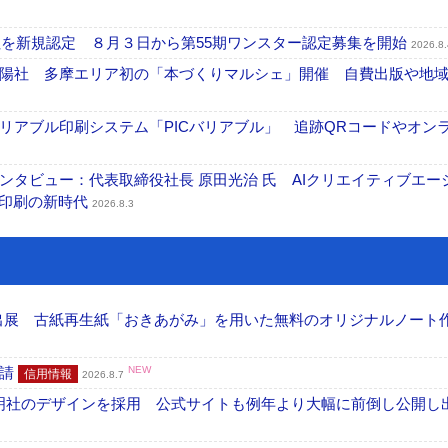
社を新規認定 ８月３日から第55期ワンスター認定募集を開始
2026.8.
陽社 多摩エリア初の「本づくりマルシェ」開催 自費出版や地
リアブル印刷システム「PICバリアブル」 追跡QRコードやオン
タビュー：代表取締役社長 原田光治 氏 AIクリエイティブエー
ズ印刷の新時代
2026.8.3
へ出展 古紙再生紙「おきあがみ」を用いた無料のオリジナルノート
申請
NEW
信用情報
2026.8.7
加藤文明社のデザインを採用 公式サイトも例年より大幅に前倒し公開し