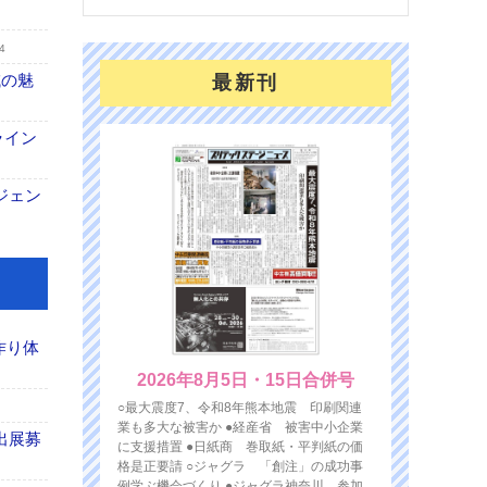
4
域の魅
最新刊
ライン
ジェン
作り体
2026年8月5日・15日合併号
○最大震度7、令和8年熊本地震 印刷関連
業も多大な被害か ●経産省 被害中小企業
出展募
に支援措置 ●日紙商 巻取紙・平判紙の価
格是正要請 ○ジャグラ 「創注」の成功事
例学ぶ機会づくり ●ジャグラ神奈川 参加