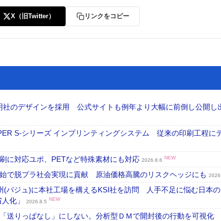
X（旧Twitter）
リンクをコピー
加藤文明社のデザインを採用 公式サイトも例年より大幅に前倒し公開し
PER S-シリーズ インプリンティングシステム 従来の印刷工程に
刷に対応ユポ、PETなど特殊素材にも対応
NEW
2026.8.6
開始で脱プラ社会実現に貢献 原油価格高騰のリスクヘッジにも
2026
州(パジュ)に本社工場を構えるKSI社を訪問 人手不足に悩む日本
・省人化」
NEW
2026.8.5
「送りっぱなし」にしない。分析型ＤＭで開封後の行動を可視化