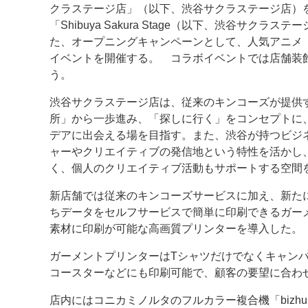
クラステージ店」（以下、渋谷サクラステージ店）
「Shibuya Sakura Stage（以下、渋谷サクラ
案内
た、オープニングキャンペーンとして、人気アニメ
発刊案内
JFPI印刷用語集
印刷機材年鑑
イベントを開催する。 コラボイベントでは店舗装
う。
運営
渋谷サクラステージ店は、従来のキンコーズが提供
会社案内
購読・購入申し込み
サイトポリシ
所」から一歩進み、「探しに行く」をコンセプトに
デアに出会える場を目指す。また、渋谷が持つビジ
ャーやクリエイティブの発信地という特性を活かし
く、個人のクリエイティブ活動もサポートする空間
新店舗では従来のキンコーズサービスに加え、新た
ちデータをセルフサービスで簡単に印刷できるガー
素材に印刷が可能な高画質プリンターを導入した。
ガーメントプリンターはTシャツだけでなくキャン
コースターなどにも印刷可能で、顧客の要望に合わ
店内にはコニカミノルタのフルカラー複合機「bizhub 