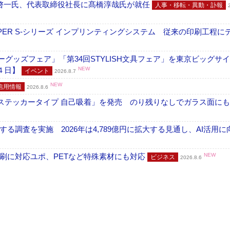
啓一氏、代表取締役社長に髙橋淳哉氏が就任
人事・移転・異動・訃報
PER S-シリーズ インプリンティングシステム 従来の印刷工程に
グッズフェア」「第34回STYLISH文具フェア」を東京ビッグサ
４日】
NEW
イベント
2026.8.7
NEW
信用情報
2026.8.6
フ ステッカータイプ 自己吸着」を発売 のり残りなしでガラス面に
調査を実施 2026年は4,789億円に拡大する見通し、AI活用に
刷に対応ユポ、PETなど特殊素材にも対応
NEW
ビジネス
2026.8.6