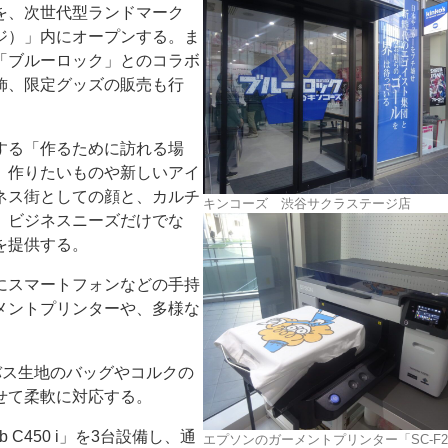
を、次世代型ランドマーク
ステージ）」内にオープンする。ま
「ブルーロック」とのコラボ
飾、限定グッズの販売も行
する「作るために訪れる場
ー
お問い合わせ
、作りたいものや新しいアイ
ネス街としての顔と、カルチ
キンコーズ 渋谷サクラステージ店
、ビジネスニーズだけでな
を提供する。
にスマートフォンなどの手持
メントプリンターや、多様な
バス生地のバッグやコルクの
せて柔軟に対応する。
C450 i」を3台設備し、通
エプソンのガーメントプリンター「SC-F2