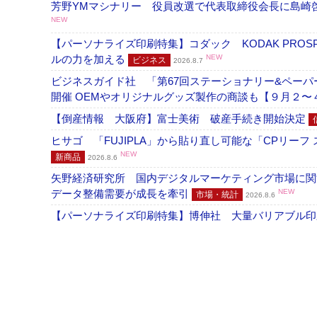
芳野YMマシナリー 役員改選で代表取締役会長に島崎
NEW
【パーソナライズ印刷特集】コダック KODAK PROS
ルの力を加える
NEW
ビジネス
2026.8.7
ビジネスガイド社 「第67回ステーショナリー&ペーパー
開催 OEMやオリジナルグッズ製作の商談も【９月２〜
【倒産情報 大阪府】富士美術 破産手続き開始決定
ヒサゴ 「FUJIPLA」から貼り直し可能な「CPリー
NEW
新商品
2026.8.6
矢野経済研究所 国内デジタルマーケティング市場に関する
データ整備需要が成長を牽引
NEW
市場・統計
2026.8.6
【パーソナライズ印刷特集】博伸社 大量バリアブル印