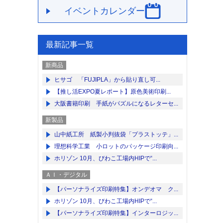
イベントカレンダー
最新記事一覧
新商品
ヒサゴ 「FUJIPLA」から貼り直し可...
【推し活EXPO夏レポート】原色美術印刷...
大阪書籍印刷 手紙がパズルになるレターセ...
新製品
山中紙工所 紙製小判抜袋「プラストッテ」...
理想科学工業 小ロットのパッケージ印刷向...
ホリゾン 10月、びわこ工場内HIPで“...
ＡＩ・デジタル
【パーソナライズ印刷特集】オンデオマ ク...
ホリゾン 10月、びわこ工場内HIPで“...
【パーソナライズ印刷特集】インターロジッ...