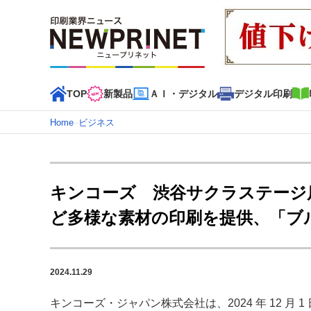
TOP
新製品
ＡＩ・デジタル
デジタル印刷
Home
–
ビジネス
インデックス
TOP
新着記事
特集記事
動画コンテンツ
キンコーズ 渋谷サクラステージ店
カテゴリー一覧
ど多様な素材の印刷を提供、「ブ
新商品
新製品
ＡＩ・デジタル
デジタル印刷
印刷
特集記事カテゴリー一覧
2024.11.29
2022 見える化・MIS特集
特集・デジタル印刷 アイデア
特集・デジタル印刷 ～ 新成長軌道を描く
キンコーズ・ジャパン株式会社は、2024 年 12 月 