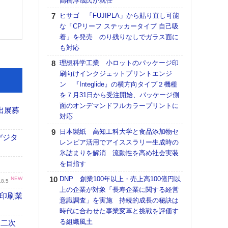
髙橋淳哉氏が就任
【K
ヒサゴ 「FUJIPLA」から貼り直し可能
道の
な「CPリーフ ステッカータイプ 自己吸
える
着」を発売 のり残りなしでガラス面に
の印刷
も対応
CE
理想科学工業 小ロットのパッケージ印
【ペ
刷向けインクジェットプリントエンジ
ト】
ン 『Integlide』の横方向タイプ２機種
アで
を７月31日から受注開始、パッケージ側
面のオンデマンドフルカラープリントに
KO
出展募
対応
体製
日本製紙 高知工科大学と食品添加物セ
【パ
デジタ
レンピア活用でアイススラリー生成時の
士フ
氷詰まりを解消 流動性を高め社会実装
パン
を目指す
書を
ツー
DNP 創業100年以上・売上高100億円以
NEW
.8.5
トも
上の企業が対象「長寿企業に関する経営
の印刷業
意識調査」を実施 持続的成長の秘訣は
富士
時代に合わせた事業変革と挑戦を評価す
地・
る組織風土
付表
 二次