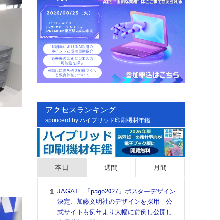
アクセスランキング
sponcerd by ハイブリッド印刷機材年鑑
本日
週間
月間
JAGAT 「page2027」ポスターデザイン
日印
決定、加藤文明社のデザインを採用 公
た個
式サイトも例年より大幅に前倒し公開し
彰」