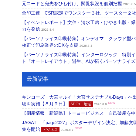
元コードと宛先をひも付け、閲覧状況を個別把握
2026.8.5
全印工連 CSR認定でワンスター３社、ツースター２
【イベントレポート】文伸・清水工房・けやき出版・緑
力を発信
2026.8.4
【パーソナライズ印刷特集】オンデオマ クラウド型バ
校正で印刷業界のDXを支援
2026.8.4
【パーソナライズ印刷特集】インターロジック 特別イン
ト「オートレイアウト」誕生、AIが拓くパーソナライ
最新記事
キンコーズ 大宮マルイ「大宮サステナブルDays」
験を実施【８月９日】
NEW
SDGs・地域
2026.8.8
【倒産情報 新潟県】トーヨービジネス 自己破産を
JAGAT 「page2027」ポスターデザイン決定、
集を開始
NEW
ビジネス
2026.8.7