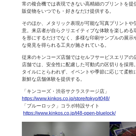
常の複合機では表現できない高精細のプリントを提
販促物をいつでも・好きなだけ提供する。
そのほか、メタリック表現が可能な写真プリントや
意。来店者が自らクリエイティブな体験を楽しめる
を形にするだけでなく、多様な印刷サンプルの展示
な発見を得られる工夫が施されている。
従来のキンコーズ店舗ではセルフサービスエリアの
店舗では、安全性に配慮した可動式の区切りを採用
タイルにとらわれず、イベントや季節に応じて柔軟
新鮮な店舗体験を提供する。
「キンコーズ・渋谷サクラステージ店」
https://www.kinkos.co.jp/store/tokyo/t048/
「ブルーロック」コラボ特設サイト
https://www.kinkos.co.jp/t48-open-bluelock/