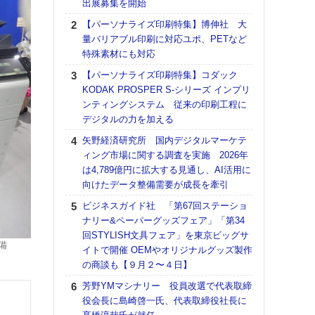
出展募集を開始
る
【パーソナライズ印刷特集】博伸社 大
DNP
量バリアブル印刷に対応ユポ、PETなど
上の
特殊素材にも対応
意識
時代
【パーソナライズ印刷特集】コダック
る組
KODAK PROSPER S-シリーズ インプリ
ンティングシステム 従来の印刷工程に
【パ
デジタルの力を加える
量バ
特殊
矢野経済研究所 国内デジタルマーケテ
ィング市場に関する調査を実施 2026年
ホリゾ
は4,789億円に拡大する見通し、AI活用に
で“Hor
向けたデータ整備需要が成長を牽引
催へ～
TO
ビジネスガイド社 「第67回ステーショ
スマ
ナリー&ペーパーグッズフェア」「第34
回STYLISH文具フェア」を東京ビッグサ
理想
設備
イトで開催 OEMやオリジナルグッズ製作
刷向
の商談も【９月２〜４日】
ン 『
を７
芳野YMマシナリー 役員改選で代表取締
面の
役会長に島崎啓一氏、代表取締役社長に
対応