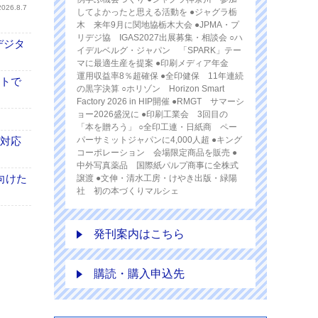
2026.8.7
してよかったと思える活動を ●ジャグラ栃
木 来年9月に関地協栃木大会 ●JPMA・プ
リデジ協 IGAS2027出展募集・相談会 ○ハ
デジタ
イデルベルグ・ジャパン 「SPARK」テー
マに最適生産を提案 ●印刷メディア年金
運用収益率8％超確保 ●全印健保 11年連続
イトで
の黒字決算 ○ホリゾン Horizon Smart
Factory 2026 in HIP開催 ●RMGT サマーシ
ョー2026盛況に ●印刷工業会 3回目の
「本を贈ろう」 ○全印工連・日紙商 ペー
も対応
パーサミットジャパンに4,000人超 ●キング
コーポレーション 会場限定商品を販売 ●
中外写真薬品 国際紙パルプ商事に全株式
向けた
譲渡 ●文伸・清水工房・けやき出版・緑陽
社 初の本づくりマルシェ
発刊案内はこちら
購読・購入申込先