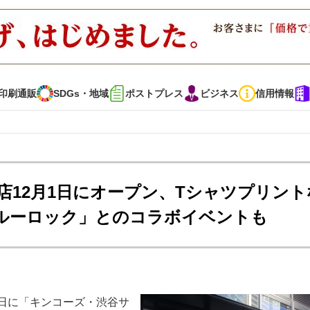
印刷通販
SDGs・地域
ポストプレス
ビジネス
信用情報
インタビュー
コレクション
12月1日にオープン、Tシャツプリント
ルーロック」とのコラボイベントも
通販
SDGs・地域
ポストプレス
ビジネス
イベント
信用情報
で勝負！ ～多様なビジネス・多彩な商材～
JAPAN PACK 2023 特集
1 日に「キンコーズ・渋谷サ