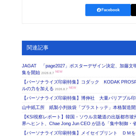
Facebook
関連記事
JAGAT 「page2027」ポスターデザイン決定、
集を開始
NEW
2026.8.7
【パーソナライズ印刷特集】コダック KODAK PROS
ルの力を加える
NEW
2026.8.7
【パーソナライズ印刷特集】博伸社 大量バリアブル印
山中紙工所 紙製小判抜袋「プラストッテ」本格製造
【KSI視察レポート】韓国・ソウル京畿道の出版都市坡
界へヒント、Chae Jong Jun CEO が語る「集中制御
【パーソナライズ印刷特集】メイセイプリント ＤＭを