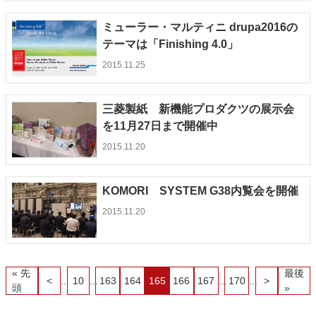
ミューラー・マルティニ drupa2016の
テーマは「Finishing 4.0」
2015.11.25
三菱製紙 新機能プロダクツの展示会
を11月27日まで開催中
2015.11.20
KOMORI SYSTEM G38内覧会を開催
2015.11.20
« 先
最後
<
...
10
...
163
164
165
166
167
...
170
...
>
頭
»