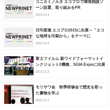
コニカミノルタ エコプロで環境相談ゾ
ーン設置、取り組みをPR
2015.12.4
日印産連 エコプロ2015に出展～「エコ
な地球を印刷から」をテーマに
2015.12.4
富士フイルム 新ワイドフォーマットイ
ンクジェット2機種、SGIA Expoに出展
2015.12.3
モリサワ会 秋季研修会で歴史を彩っ
た書物を学ぶ
2015.12.2