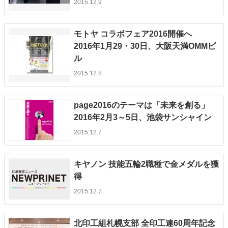
2015.12.9
特集・デジタル印刷 アイデアで勝負！ ～多様なビジネス・多彩な商材～
JAPAN PACK 2023 特集
中古印刷機・製本機特集
2022 検査・校正特集
モトヤ コラボフェア2016開催へ
特集・デジタル印刷 ～ 新成長軌道を描く
2016年1月29・30日、大阪天満OMMビ
ル
案内
2015.12.8
発刊案内
JFPI印刷用語集
印刷機材年鑑
運営
page2016のテーマは「未来を創る」
会社案内
購読・購入申し込み
サイトポリシー
2016年2月3～5日、池袋サンシャイン
お問い合わせ
2015.12.7
キヤノン 技能五輪2職種で金メダルを獲
得
2015.12.7
北印工組札幌支部 全印工連60周年記念