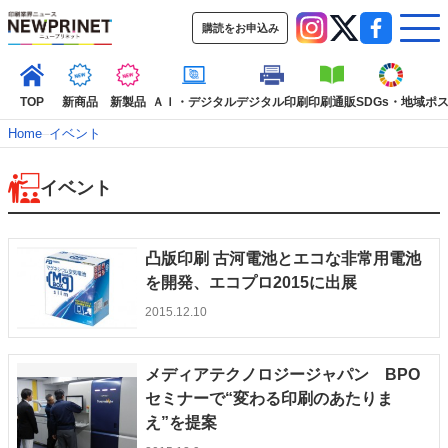
購読をお申込み
TOP
新商品
新製品
ＡＩ・デジタル
デジタル印刷
印刷通販
SDGs・地域
ポ
Home
–
イベント
イベント
インデックス
TOP
新着記事
特集記事
動画コンテンツ
インタビュー
コレクション
凸版印刷 古河電池とエコな非常用電池
カテゴリー一覧
を開発、エコプロ2015に出展
2015.12.10
新商品
新製品
ＡＩ・デジタル
デジタル印刷
印刷通販
SDGs・地域
ポストプレス
ビジネス
イベント
信用情報
業界
市場・統計
人事・移転・異動・訃報
メディアテクノロジージャパン BPO
セミナーで“変わる印刷のあたりま
特集記事カテゴリー一覧
え”を提案
2022 見える化・MIS特集