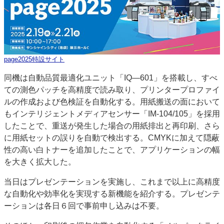
特集・デジタル印刷 アイデアで勝負！ ～多様なビジネス・多彩な商材～
JAPAN PACK 2023 特集
中古印刷機・製本機特集
2022 検査・校正特集
特集・デジタル印刷 ～ 新成長軌道を描く
page2025特設サイト
案内
発刊案内
JFPI印刷用語集
印刷機材年鑑
同機は自動品質最適化ユニット「IQ―601」を搭載し、すべ
ての測色パッチを高精度で読み取り、プリンタープロファイ
運営
ルの作成および色検証を自動化する。用紙搬送の面において
会社案内
購読・購入申し込み
サイトポリシー
もインテリジェントメディアセンサー「IM-104/105」を採用
お問い合わせ
したことで、重送が発生した場合の用紙排出と再印刷、さら
に用紙セットの誤りを自動で検出する。CMYKに加えて隠蔽
性の高い白トナーを追加したことで、アプリケーションの幅
を大きく拡大した。
当日はプレゼンテーションを実施し、これまで以上に高精度
な自動化や効率化を実現する新機能を紹介する。プレゼンテ
ーションは各日６回で事前申し込みは不要。