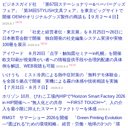
ビジネスガイド社 「第67回ステーショナリー&ペーパーグッズ
フェア」「第34回STYLISH文具フェア」を東京ビッグサイトで
開催 OEMやオリジナルグッズ製作の商談も【９月２〜４日】
NEW
2026.8.7
アイワード 「社史と経営者伝・東京展」を８月25日〜26日に
日本教育会館で開催 独自開発の社史編集システム実演や実物
100冊を展示
NEW
2026.8.6
アイワード ８月20日「点字・触知図セミナーin札幌」を開催
欧文印刷が視覚障がい者への情報提供手段や合理的配慮の具体
例を解説、WEB視聴も可能
NEW
2026.8.4
いけうち ミスト冷房による熱中症対策の「無料デモ体験会」
を全国５拠点で開催 実機による霧の体感や技術相談を実施
【７月31日・８月７日】
2026.8.3
ホリゾン 10月、びわこ工場内HIPで“Horizon Smart Factory 2026
in HIP開催へ～“無人化との共存 〜FIRST TOUCH〜”、人の介
入を最小限に抑えたスマートファクトリーを体感
2026.8.3
RMGT サマーショー 2026を開催 「Green Printing Evolution
―“選ばれる”ための環境戦略」 経営・労働・地球の3つの「環