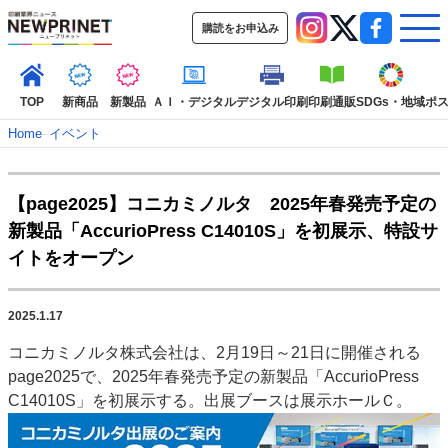
購読をお申込み
TOP
新商品
新製品
ＡＩ・デジタル
デジタル印刷
印刷通販
SDGs・地域
ポ
Home
–
イベント
インデックス
【page2025】コニカミノルタ 2025年春発売予定の​
TOP
新着記事
特集記事
動画コンテンツ
新​​製品「AccurioPress C14010S」を初展示、特設サ
インタビュー
コレクション
イトをオープン
カテゴリー一覧
新商品
新製品
ＡＩ・デジタル
デジタル印刷
印刷通販
2025.1.17
SDGs・地域
ポストプレス
ビジネス
イベント
信用情報
業界
コニカミノルタ株式会社は、2月19日～21日に開催される
市場・統計
人事・移転・異動・訃報
page2025で、2025年春発売予定の​新​​製品「AccurioPress
C14010S」を初展示する。出展ブースは展示ホールＣ。
特集記事カテゴリー一覧
2022 見える化・MIS特集