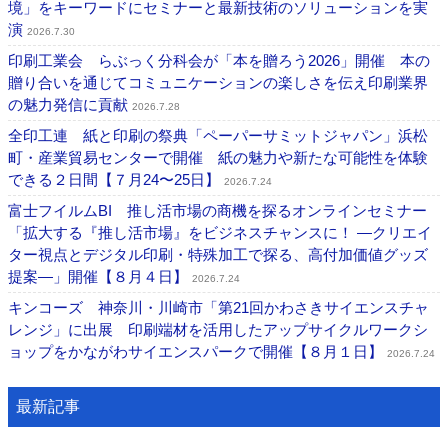
境」をキーワードにセミナーと最新技術のソリューションを実
演
2026.7.30
印刷工業会 らぶっく分科会が「本を贈ろう2026」開催 本の
贈り合いを通じてコミュニケーションの楽しさを伝え印刷業界
の魅力発信に貢献
2026.7.28
全印工連 紙と印刷の祭典「ペーパーサミットジャパン」浜松
町・産業貿易センターで開催 紙の魅力や新たな可能性を体験
できる２日間【７月24〜25日】
2026.7.24
富士フイルムBI 推し活市場の商機を探るオンラインセミナー
「拡大する『推し活市場』をビジネスチャンスに！ ―クリエイ
ター視点とデジタル印刷・特殊加工で探る、高付加価値グッズ
提案―」開催【８月４日】
2026.7.24
キンコーズ 神奈川・川崎市「第21回かわさきサイエンスチャ
レンジ」に出展 印刷端材を活用したアップサイクルワークシ
ョップをかながわサイエンスパークで開催【８月１日】
2026.7.24
最新記事