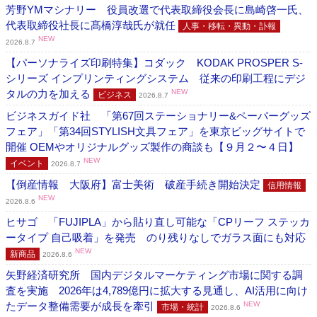
芳野YMマシナリー 役員改選で代表取締役会長に島崎啓一氏、
代表取締役社長に髙橋淳哉氏が就任
人事・移転・異動・訃報
NEW
2026.8.7
【パーソナライズ印刷特集】コダック KODAK PROSPER S-
シリーズ インプリンティングシステム 従来の印刷工程にデジ
タルの力を加える
NEW
ビジネス
2026.8.7
ビジネスガイド社 「第67回ステーショナリー&ペーパーグッズ
フェア」「第34回STYLISH文具フェア」を東京ビッグサイトで
開催 OEMやオリジナルグッズ製作の商談も【９月２〜４日】
NEW
イベント
2026.8.7
【倒産情報 大阪府】富士美術 破産手続き開始決定
信用情報
NEW
2026.8.6
ヒサゴ 「FUJIPLA」から貼り直し可能な「CPリーフ ステッカ
ータイプ 自己吸着」を発売 のり残りなしでガラス面にも対応
NEW
新商品
2026.8.6
矢野経済研究所 国内デジタルマーケティング市場に関する調
査を実施 2026年は4,789億円に拡大する見通し、AI活用に向け
たデータ整備需要が成長を牽引
NEW
市場・統計
2026.8.6