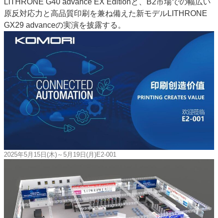
LITHRONE G40 advance EX Editionと、B2市場での幅広い
原反対応力と高品質印刷を兼ね備えた新モデルLITHRONE
GX29 advanceの実演を披露する。
2025年5月15日(木)～5月19日(月)E2‐001