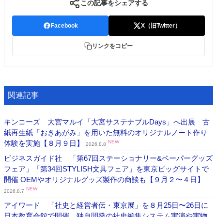
この記事をシェアする
Facebook
X（旧Twitter）
リンクをコピー
関連記事
キンコーズ 大宮マルイ「大宮サステナブルDays」へ出展 古
紙再生紙「おきあがみ」を用いた無料のオリジナルノート作り
体験を実施【８月９日】
NEW
2026.8.8
ビジネスガイド社 「第67回ステーショナリー&ペーパーグッズ
フェア」「第34回STYLISH文具フェア」を東京ビッグサイトで
開催 OEMやオリジナルグッズ製作の商談も【９月２〜４日】
NEW
2026.8.7
アイワード 「社史と経営者伝・東京展」を８月25日〜26日に
日本教育会館で開催 独自開発の社史編集システム実演や実物