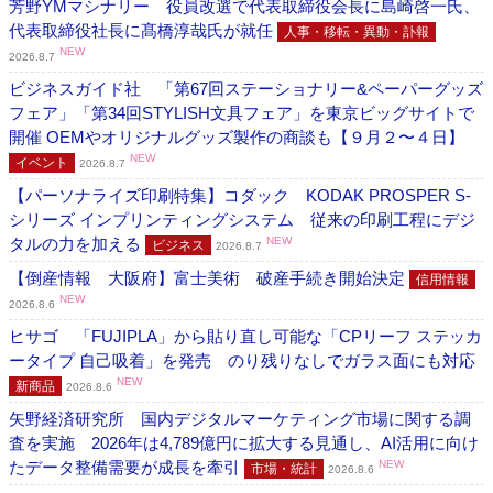
芳野YMマシナリー 役員改選で代表取締役会長に島崎啓一氏、
代表取締役社長に髙橋淳哉氏が就任
人事・移転・異動・訃報
NEW
2026.8.7
ビジネスガイド社 「第67回ステーショナリー&ペーパーグッズ
フェア」「第34回STYLISH文具フェア」を東京ビッグサイトで
開催 OEMやオリジナルグッズ製作の商談も【９月２〜４日】
NEW
イベント
2026.8.7
【パーソナライズ印刷特集】コダック KODAK PROSPER S-
シリーズ インプリンティングシステム 従来の印刷工程にデジ
タルの力を加える
NEW
ビジネス
2026.8.7
【倒産情報 大阪府】富士美術 破産手続き開始決定
信用情報
NEW
2026.8.6
ヒサゴ 「FUJIPLA」から貼り直し可能な「CPリーフ ステッカ
ータイプ 自己吸着」を発売 のり残りなしでガラス面にも対応
NEW
新商品
2026.8.6
矢野経済研究所 国内デジタルマーケティング市場に関する調
査を実施 2026年は4,789億円に拡大する見通し、AI活用に向け
たデータ整備需要が成長を牽引
NEW
市場・統計
2026.8.6