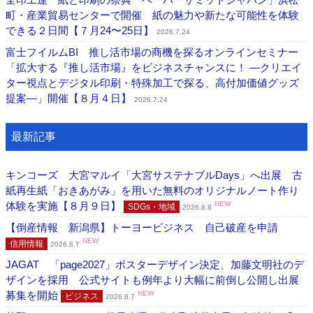
町・産業貿易センターで開催 紙の魅力や新たな可能性を体験
できる２日間【７月24〜25日】
2026.7.24
富士フイルムBI 推し活市場の商機を探るオンラインセミナー
「拡大する『推し活市場』をビジネスチャンスに！ ―クリエイ
ター視点とデジタル印刷・特殊加工で探る、高付加価値グッズ
提案―」開催【８月４日】
2026.7.24
最新記事
キンコーズ 大宮マルイ「大宮サステナブルDays」へ出展 古
紙再生紙「おきあがみ」を用いた無料のオリジナルノート作り
体験を実施【８月９日】
NEW
SDGs・地域
2026.8.8
【倒産情報 新潟県】トーヨービジネス 自己破産を申請
NEW
信用情報
2026.8.7
JAGAT 「page2027」ポスターデザイン決定、加藤文明社のデ
ザインを採用 公式サイトも例年より大幅に前倒し公開し出展
募集を開始
NEW
ビジネス
2026.8.7