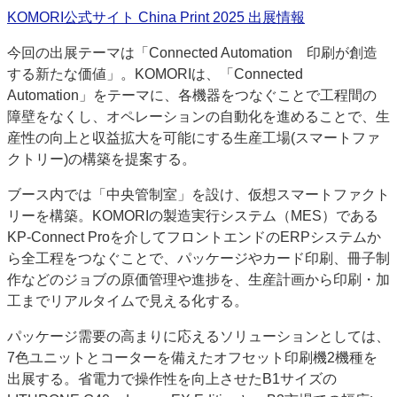
KOMORI公式サイト China Print 2025 出展情報
特集・デジタル印刷 アイデアで勝負！ ～多様なビジネス・多彩な商材～
JAPAN PACK 2023 特集
中古印刷機・製本機特集
2022 検査・校正特集
今回の出展テーマは「Connected Automation 印刷が創造
特集・デジタル印刷 ～ 新成長軌道を描く
する新たな価値」。KOMORIは、「Connected
Automation」をテーマに、各機器をつなぐことで工程間の
案内
障壁をなくし、オペレーションの自動化を進めることで、生
発刊案内
JFPI印刷用語集
印刷機材年鑑
産性の向上と収益拡大を可能にする生産工場(スマートファ
クトリー)の構築を提案する。
運営
ブース内では「中央管制室」を設け、仮想スマートファクト
会社案内
購読・購入申し込み
サイトポリシー
お問い合わせ
リーを構築。KOMORIの製造実行システム（MES）である
KP-Connect Proを介してフロントエンドのERPシステムか
ら全工程をつなぐことで、パッケージやカード印刷、冊子制
作などのジョブの原価管理や進捗を、生産計画から印刷・加
工までリアルタイムで見える化する。
パッケージ需要の高まりに応えるソリューションとしては、
7色ユニットとコーターを備えたオフセット印刷機2機種を
出展する。省電力で操作性を向上させたB1サイズの