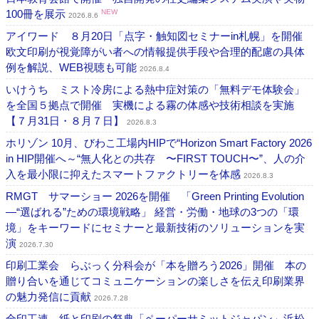
100冊を展示
NEW
2026.8.6
アイワード ８月20日「点字・触知図セミナーin札幌」を開催
欧文印刷が視覚障がい者への情報提供手段や合理的配慮の具体
例を解説、WEB視聴も可能
2026.8.4
いけうち ミスト冷房による熱中症対策の「無料デモ体験会」
を全国５拠点で開催 実機による霧の体感や技術相談を実施
【７月31日・８月７日】
2026.8.3
ホリゾン 10月、びわこ工場内HIPで“Horizon Smart Factory 2026
in HIP開催へ～“無人化との共存 〜FIRST TOUCH〜”、人の介
入を最小限に抑えたスマートファクトリーを体感
2026.8.3
RMGT サマーショー 2026を開催 「Green Printing Evolution
―“選ばれる”ための環境戦略」 経営・労働・地球の3つの「環
境」をキーワードにセミナーと最新技術のソリューションを実
演
2026.7.30
印刷工業会 らぶっく分科会が「本を贈ろう2026」開催 本の
贈り合いを通じてコミュニケーションの楽しさを伝え印刷業界
の魅力発信に貢献
2026.7.28
全印工連 紙と印刷の祭典「ペーパーサミットジャパン」浜松