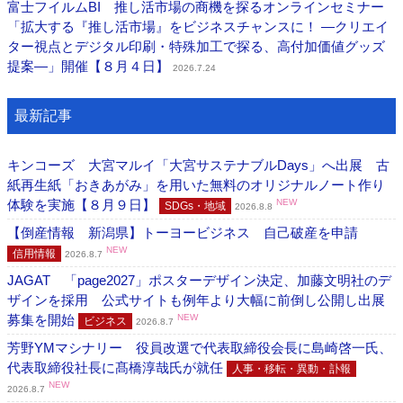
富士フイルムBI 推し活市場の商機を探るオンラインセミナー
「拡大する『推し活市場』をビジネスチャンスに！ ―クリエイ
ター視点とデジタル印刷・特殊加工で探る、高付加価値グッズ
提案―」開催【８月４日】
2026.7.24
最新記事
キンコーズ 大宮マルイ「大宮サステナブルDays」へ出展 古
紙再生紙「おきあがみ」を用いた無料のオリジナルノート作り
体験を実施【８月９日】
NEW
SDGs・地域
2026.8.8
【倒産情報 新潟県】トーヨービジネス 自己破産を申請
NEW
信用情報
2026.8.7
JAGAT 「page2027」ポスターデザイン決定、加藤文明社のデ
ザインを採用 公式サイトも例年より大幅に前倒し公開し出展
募集を開始
NEW
ビジネス
2026.8.7
芳野YMマシナリー 役員改選で代表取締役会長に島崎啓一氏、
代表取締役社長に髙橋淳哉氏が就任
人事・移転・異動・訃報
NEW
2026.8.7