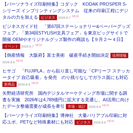
【パーソナライズ印刷特集】コダック KODAK PROSPER S-
シリーズ インプリンティングシステム 従来の印刷工程にデジ
タルの力を加える
NEW
ビジネス
2026.8.7
ビジネスガイド社 「第67回ステーショナリー&ペーパーグッズ
フェア」「第34回STYLISH文具フェア」を東京ビッグサイトで
開催 OEMやオリジナルグッズ製作の商談も【９月２〜４日】
NEW
イベント
2026.8.7
【倒産情報 大阪府】富士美術 破産手続き開始決定
信用情報
NEW
2026.8.6
ヒサゴ 「FUJIPLA」から貼り直し可能な「CPリーフ ステッカ
ータイプ 自己吸着」を発売 のり残りなしでガラス面にも対応
NEW
新商品
2026.8.6
矢野経済研究所 国内デジタルマーケティング市場に関する調
査を実施 2026年は4,789億円に拡大する見通し、AI活用に向け
たデータ整備需要が成長を牽引
NEW
市場・統計
2026.8.6
【パーソナライズ印刷特集】博伸社 大量バリアブル印刷に対
応ユポ、PETなど特殊素材にも対応
NEW
ビジネス
2026.8.6