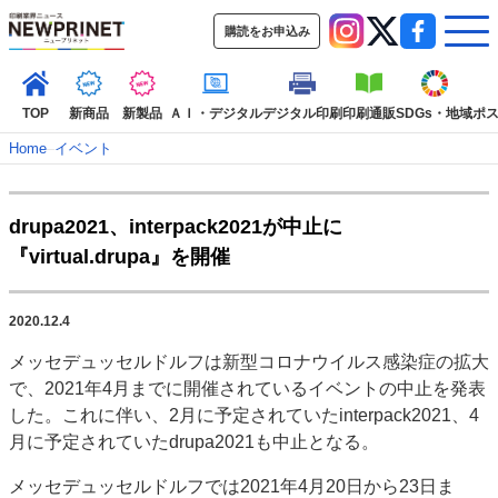
購読をお申込み
TOP
新商品
新製品
ＡＩ・デジタル
デジタル印刷
印刷通販
SDGs・地域
ポ
Home
–
イベント
インデックス
drupa2021、interpack2021が中止に
TOP
新着記事
特集記事
動画コンテンツ
『virtual.drupa』を開催
インタビュー
コレクション
カテゴリー一覧
2020.12.4
新商品
新製品
ＡＩ・デジタル
デジタル印刷
印刷通販
メッセデュッセルドルフは新型コロナウイルス感染症の拡大
SDGs・地域
ポストプレス
ビジネス
イベント
信用情報
業界
で、2021年4月までに開催されているイベントの中止を発表
市場・統計
人事・移転・異動・訃報
した。これに伴い、2月に予定されていたinterpack2021、4
月に予定されていたdrupa2021も中止となる。
特集記事カテゴリー一覧
メッセデュッセルドルフでは2021年4月20日から23日ま
2022 見える化・MIS特集