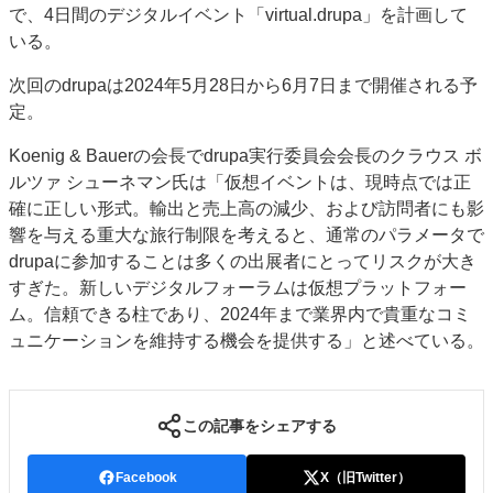
で、4日間のデジタルイベント「virtual.drupa」を計画して
特集・デジタル印刷 アイデアで勝負！ ～多様なビジネス・多彩な商材～
いる。
JAPAN PACK 2023 特集
中古印刷機・製本機特集
2022 検査・校正特集
次回のdrupaは2024年5月28日から6月7日まで開催される予
特集・デジタル印刷 ～ 新成長軌道を描く
定。
案内
Koenig & Bauerの会長でdrupa実行委員会会長のクラウス ボ
発刊案内
JFPI印刷用語集
印刷機材年鑑
ルツァ シューネマン氏は「仮想イベントは、現時点では正
運営
確に正しい形式。輸出と売上高の減少、および訪問者にも影
響を与える重大な旅行制限を考えると、通常のパラメータで
会社案内
購読・購入申し込み
サイトポリシー
drupaに参加することは多くの出展者にとってリスクが大き
お問い合わせ
すぎた。新しいデジタルフォーラムは仮想プラットフォー
ム。信頼できる柱であり、2024年まで業界内で貴重なコミ
ュニケーションを維持する機会を提供する」と述べている。
この記事をシェアする
Facebook
X（旧Twitter）