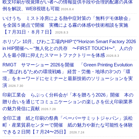
欧文印刷が視覚障がい者への情報提供手段や合理的配慮の具体
例を解説、WEB視聴も可能
2026.8.4
いけうち ミスト冷房による熱中症対策の「無料デモ体験会」
を全国５拠点で開催 実機による霧の体感や技術相談を実施
【７月31日・８月７日】
2026.8.3
ホリゾン 10月、びわこ工場内HIPで“Horizon Smart Factory 2026
in HIP開催へ～“無人化との共存 〜FIRST TOUCH〜”、人の介
入を最小限に抑えたスマートファクトリーを体感
2026.8.3
RMGT サマーショー 2026を開催 「Green Printing Evolution
―“選ばれる”ための環境戦略」 経営・労働・地球の3つの「環
境」をキーワードにセミナーと最新技術のソリューションを実
演
2026.7.30
印刷工業会 らぶっく分科会が「本を贈ろう2026」開催 本の
贈り合いを通じてコミュニケーションの楽しさを伝え印刷業界
の魅力発信に貢献
2026.7.28
全印工連 紙と印刷の祭典「ペーパーサミットジャパン」浜松
町・産業貿易センターで開催 紙の魅力や新たな可能性を体験
できる２日間【７月24〜25日】
2026.7.24