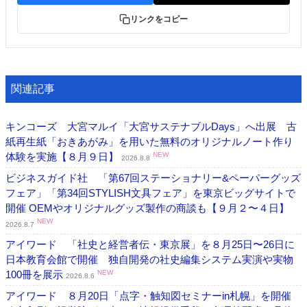
リンクをコピー
関連記事
キンコーズ 大宮マルイ「大宮サステナブルDays」へ出展 古
紙再生紙「おきあがみ」を用いた無料のオリジナルノート作り
体験を実施【８月９日】
NEW
2026.8.8
ビジネスガイド社 「第67回ステーショナリー&ペーパーグッズ
フェア」「第34回STYLISH文具フェア」を東京ビッグサイトで
開催 OEMやオリジナルグッズ製作の商談も【９月２〜４日】
NEW
2026.8.7
アイワード 「社史と経営者伝・東京展」を８月25日〜26日に
日本教育会館で開催 独自開発の社史編集システム実演や実物
100冊を展示
NEW
2026.8.6
アイワード ８月20日「点字・触知図セミナーin札幌」を開催