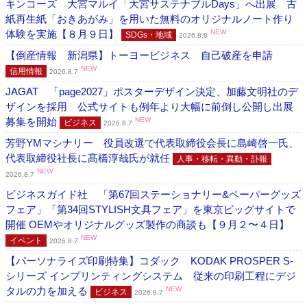
キンコーズ 大宮マルイ「大宮サステナブルDays」へ出展 古
紙再生紙「おきあがみ」を用いた無料のオリジナルノート作り
体験を実施【８月９日】
NEW
SDGs・地域
2026.8.8
【倒産情報 新潟県】トーヨービジネス 自己破産を申請
NEW
信用情報
2026.8.7
JAGAT 「page2027」ポスターデザイン決定、加藤文明社のデ
ザインを採用 公式サイトも例年より大幅に前倒し公開し出展
募集を開始
NEW
ビジネス
2026.8.7
芳野YMマシナリー 役員改選で代表取締役会長に島崎啓一氏、
代表取締役社長に髙橋淳哉氏が就任
人事・移転・異動・訃報
NEW
2026.8.7
ビジネスガイド社 「第67回ステーショナリー&ペーパーグッズ
フェア」「第34回STYLISH文具フェア」を東京ビッグサイトで
開催 OEMやオリジナルグッズ製作の商談も【９月２〜４日】
NEW
イベント
2026.8.7
【パーソナライズ印刷特集】コダック KODAK PROSPER S-
シリーズ インプリンティングシステム 従来の印刷工程にデジ
タルの力を加える
NEW
ビジネス
2026.8.7