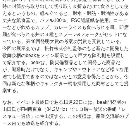
時に封筒から取り出して切り取り＆折るだけで食器として使
特集・デジタル印刷 アイデアで勝負！ ～多様なビジネス・多彩な商材～
えるというもの。組み立てると、耐水・耐熱・耐油性がある
JAPAN PACK 2023 特集
中古印刷機・製本機特集
2022 検査・校正特集
丈夫な紙食器で、パフル100％、FSC認証紙を使用。コーヒ
特集・デジタル印刷 ～ 新成長軌道を描く
ーなどが飲めるカップ、カレーライスも食べられる皿、即席
麺が食べられる丼の３種とスプーン&フォークがセットにな
案内
っている。第48回発明大賞の考案功労賞も受賞している。
発刊案内
JFPI印刷用語集
印刷機材年鑑
今回の展示会では、松竹株式会社監修のもと新たに開発した
運営
歌舞伎柄のbeakをメイン展示として巨大な陳列棚を設置し
て紹介する。beakは、防災備蓄品として開発した商品だ
会社案内
購読・購入申し込み
サイトポリシー
が、避難時だけでなく、キャンプやアウトドアなど様々な用
お問い合わせ
途でも使用できるのではないかとの意見を得たことから、今
回は新たな和柄やキャラクター柄を採用した商材としても提
案する。
なお、イベント最終日である11月22日には、beak開発者の
山田氏がFM西東京（84.2MHz）で１３時～放送の番組「レ
スキュー通信」に生出演する。この模様は、産業交流展のブ
ース内でも放送を紹介する。