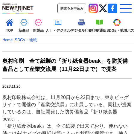
購読をお申込み
TOP
新商品
新製品
ＡＩ・デジタル
デジタル印刷
印刷通販
SDGs・地域
ポ
Home
–
SDGs・地域
インデックス
奥村印刷 全て紙製の「折り紙食器beak」を防災備
TOP
新着記事
特集記事
動画コンテンツ
蓄品として産業交流展（11月22日まで）で提案
インタビュー
コレクション
カテゴリー一覧
2023.11.20
新商品
新製品
ＡＩ・デジタル
デジタル印刷
印刷通販
奥村印刷株式会社は、11月20日から22日まで、東京ビッグ
SDGs・地域
ポストプレス
ビジネス
イベント
信用情報
業界
サイトで開催の「産業交流展」に出展している。同社が提案
市場・統計
人事・移転・異動・訃報
しているのは、自社開発した防災備蓄品「折り紙食器
beak」。
特集記事カテゴリー一覧
「折り紙食器beak」は、全て紙製で出来ており、使わない
2022 見える化・MIS特集
時にはA4サイズの厚紙封筒に入った状態で保管でき、使う