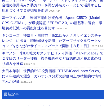
合機の使用済み外装カバーを再び外装カバーとして活用する仕
組みづくりで資源循環を促進
2026.7.24
富士フイルムBI 米国市場向け複合機「Apeos C5570（Model-
CPS-C-2TM）」が環境認証「EPEAT 2.0」の新基準に適合 環
境負荷低減への貢献加速を目指す
2026.7.24
キンコーズ 神奈川・川崎市「第21回かわさきサイエンスチャ
レンジ」に出展 印刷端材を活用したアップサイクルワークシ
ョップをかながわサイエンスパークで開催【８月１日】
2026.7.24
キヤノン 米IDC社のサステナビリティ評価「MarketScape」で
２度目のリーダー獲得 複合機再生など資源循環と脱炭素の取
り組みを推進
2026.7.23
大日本印刷 世界的ESG投資指標「FTSE4Good Index Series」
に26年連続で選定 ガバナンス分野の評価向上や積極的な情報
開示が評価
2026.7.22
最新記事