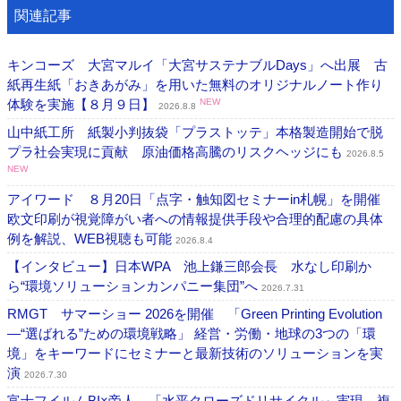
関連記事
キンコーズ 大宮マルイ「大宮サステナブルDays」へ出展 古
紙再生紙「おきあがみ」を用いた無料のオリジナルノート作り
体験を実施【８月９日】
NEW
2026.8.8
山中紙工所 紙製小判抜袋「プラストッテ」本格製造開始で脱
プラ社会実現に貢献 原油価格高騰のリスクヘッジにも
2026.8.5
NEW
アイワード ８月20日「点字・触知図セミナーin札幌」を開催
欧文印刷が視覚障がい者への情報提供手段や合理的配慮の具体
例を解説、WEB視聴も可能
2026.8.4
【インタビュー】日本WPA 池上鎌三郎会長 水なし印刷か
ら“環境ソリューションカンパニー集団”へ
2026.7.31
RMGT サマーショー 2026を開催 「Green Printing Evolution
―“選ばれる”ための環境戦略」 経営・労働・地球の3つの「環
境」をキーワードにセミナーと最新技術のソリューションを実
演
2026.7.30
富士フイルムBI×帝人 「水平クローズドリサイクル」実現 複