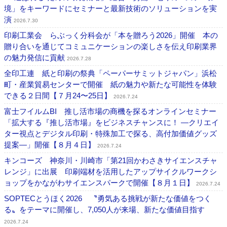
境」をキーワードにセミナーと最新技術のソリューションを実
演
2026.7.30
印刷工業会 らぶっく分科会が「本を贈ろう2026」開催 本の
贈り合いを通じてコミュニケーションの楽しさを伝え印刷業界
の魅力発信に貢献
2026.7.28
全印工連 紙と印刷の祭典「ペーパーサミットジャパン」浜松
町・産業貿易センターで開催 紙の魅力や新たな可能性を体験
できる２日間【７月24〜25日】
2026.7.24
富士フイルムBI 推し活市場の商機を探るオンラインセミナー
「拡大する『推し活市場』をビジネスチャンスに！ ―クリエイ
ター視点とデジタル印刷・特殊加工で探る、高付加価値グッズ
提案―」開催【８月４日】
2026.7.24
キンコーズ 神奈川・川崎市「第21回かわさきサイエンスチャ
レンジ」に出展 印刷端材を活用したアップサイクルワークシ
ョップをかながわサイエンスパークで開催【８月１日】
2026.7.24
SOPTECとうほく2026 〝勇気ある挑戦が新たな価値をつく
る〟をテーマに開催し、7,050人が来場、新たな価値目指す
2026.7.24