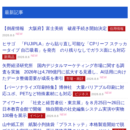
最新記事
【倒産情報 大阪府】富士美術 破産手続き開始決定
信用情報
NEW
2026.8.6
ヒサゴ 「FUJIPLA」から貼り直し可能な「CPリーフ ステッカ
ータイプ 自己吸着」を発売 のり残りなしでガラス面にも対応
NEW
新商品
2026.8.6
矢野経済研究所 国内デジタルマーケティング市場に関する調
査を実施 2026年は4,789億円に拡大する見通し、AI活用に向け
たデータ整備需要が成長を牽引
NEW
市場・統計
2026.8.6
【パーソナライズ印刷特集】博伸社 大量バリアブル印刷に対
応ユポ、PETなど特殊素材にも対応
NEW
ビジネス
2026.8.6
アイワード 「社史と経営者伝・東京展」を８月25日〜26日に
日本教育会館で開催 独自開発の社史編集システム実演や実物
100冊を展示
NEW
イベント
2026.8.6
山中紙工所 紙製小判抜袋「プラストッテ」本格製造開始で脱