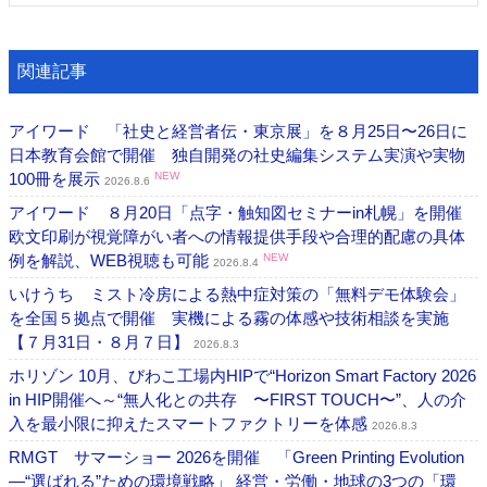
関連記事
アイワード 「社史と経営者伝・東京展」を８月25日〜26日に
日本教育会館で開催 独自開発の社史編集システム実演や実物
100冊を展示
NEW
2026.8.6
アイワード ８月20日「点字・触知図セミナーin札幌」を開催
欧文印刷が視覚障がい者への情報提供手段や合理的配慮の具体
例を解説、WEB視聴も可能
NEW
2026.8.4
いけうち ミスト冷房による熱中症対策の「無料デモ体験会」
を全国５拠点で開催 実機による霧の体感や技術相談を実施
【７月31日・８月７日】
2026.8.3
ホリゾン 10月、びわこ工場内HIPで“Horizon Smart Factory 2026
in HIP開催へ～“無人化との共存 〜FIRST TOUCH〜”、人の介
入を最小限に抑えたスマートファクトリーを体感
2026.8.3
RMGT サマーショー 2026を開催 「Green Printing Evolution
―“選ばれる”ための環境戦略」 経営・労働・地球の3つの「環