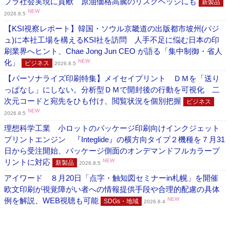
プラ社会実現に貢献 原油価格高騰のリスクヘッジにも
新製品
NEW
2026.8.5
【KSI視察レポート】韓国・ソウル京畿道の出版都市坡州(パジ
ュ)に本社工場を構えるKSI社を訪問 人手不足に悩む日本の印
刷業界へヒント、Chae Jong Jun CEO が語る「集中制御・省人
化」
NEW
ビジネス
2026.8.5
【パーソナライズ印刷特集】メイセイプリント ＤＭを「送り
っぱなし」にしない。分析型ＤＭで開封後の行動を可視化 二
次元コードと宛先をひも付け、閲覧状況を個別把握
ビジネス
NEW
2026.8.5
理想科学工業 小ロットのパッケージ印刷向けインクジェット
プリントエンジン 『Integlide』の横方向タイプ２機種を７月31
日から受注開始、パッケージ側面のオンデマンドフルカラープ
リントに対応
NEW
新製品
2026.8.5
アイワード ８月20日「点字・触知図セミナーin札幌」を開催
欧文印刷が視覚障がい者への情報提供手段や合理的配慮の具体
例を解説、WEB視聴も可能
NEW
SDGs・地域
2026.8.4