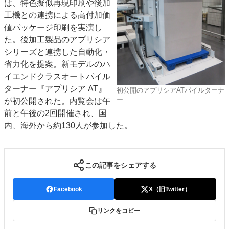
は、特色擬似再現印刷や後加
工機との連携による高付加価
値パッケージ印刷を実演し
た。後加工製品のアプリシア
シリーズと連携した自動化・
省力化を提案。新モデルのハ
イエンドクラスオートパイル
ターナー『アプリシア AT』
初公開のアプリシアATパイルターナ
ー
が初公開された。内覧会は午
前と午後の2回開催され、国
内、海外から約130人が参加した。
この記事をシェアする
Facebook
X（旧Twitter）
リンクをコピー