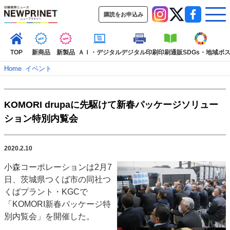
購読をお申込み
TOP
新商品
新製品
ＡＩ・デジタル
デジタル印刷
印刷通販
SDGs・地域
ポ
Home
–
イベント
インデックス
KOMORI drupaに先駆けて新春パッケージソリュー
TOP
新着記事
特集記事
動画コンテンツ
ション特別内覧会
インタビュー
コレクション
カテゴリー一覧
2020.2.10
新商品
新製品
ＡＩ・デジタル
デジタル印刷
印刷通販
小森コーポレーションは2月7
SDGs・地域
ポストプレス
ビジネス
イベント
信用情報
業界
日、茨城県つくば市の同社つ
市場・統計
人事・移転・異動・訃報
くばプラント・KGCで
「KOMORI新春パッケージ特
特集記事カテゴリー一覧
別内覧会」を開催した。
2022 見える化・MIS特集