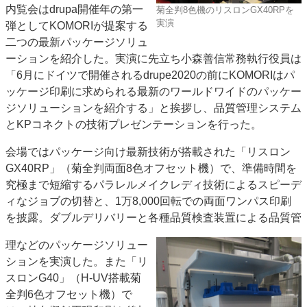
内覧会はdrupa開催年の第一
菊全判8色機のリスロンGX40RPを
特集・デジタル印刷 アイデアで勝負！ ～多様なビジネス・多彩な商材～
実演
弾としてKOMORIが提案する
JAPAN PACK 2023 特集
中古印刷機・製本機特集
2022 検査・校正特集
二つの最新パッケージソリュ
特集・デジタル印刷 ～ 新成長軌道を描く
ーションを紹介した。実演に先立ち小森善信常務執行役員は
「6月にドイツで開催されるdrupe2020の前にKOMORIはパ
案内
ッケージ印刷に求められる最新のワールドワイドのパッケー
発刊案内
JFPI印刷用語集
印刷機材年鑑
ジソリューションを紹介する」と挨拶し、品質管理システム
とKPコネクトの技術プレゼンテーションを行った。
運営
会社案内
購読・購入申し込み
サイトポリシー
会場ではパッケージ向け最新技術が搭載された「リスロン
お問い合わせ
GX40RP」（菊全判両面8色オフセット機）で、準備時間を
究極まで短縮するパラレルメイクレディ技術によるスピーデ
ィなジョブの切替と、1万8,000回転での両面ワンパス印刷
を披露。ダブルデリバリーと各種品質検査装置による品質管
理などのパッケージソリュー
ションを実演した。また「リ
スロンG40」（H-UV搭載菊
全判6色オフセット機）で