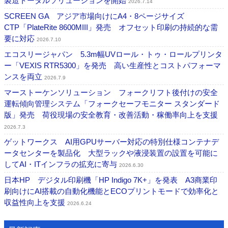
製造トータルソリューションを開始
2026.7.14
SCREEN GA アジア市場向けにA4・8ページサイズ
CTP「PlateRite 8600MIII」発売 オフセット印刷の持続的な需
要に対応
2026.7.10
エコスリージャパン 5.3m幅UVロール・トゥ・ロールプリンタ
ー「VEXIS RTR5300」を発売 高い生産性とコストパフォーマ
ンスを両立
2026.7.9
マーストーケンソリューション フォークリフト後付けの安全
運転傾向管理システム「フォークセーフモニター スタンダード
版」発売 荷役現場の安全教育・改善活動・稼働率向上を支援
2026.7.3
ゲットワークス AI用GPUサーバー対応の特別仕様コンテナデ
ータセンターを製品化 大型ラックや液浸装置の設置を可能に
してAI・ITインフラの拡充に寄与
2026.6.30
日本HP デジタル印刷機「HP Indigo 7K+」を発表 A3商業印
刷向けにAI搭載の自動化機能とECOプリントモードで効率化と
収益性向上を支援
2026.6.24