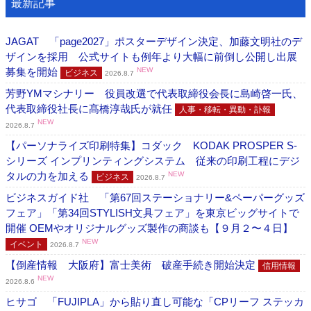
最新記事
JAGAT 「page2027」ポスターデザイン決定、加藤文明社のデ
ザインを採用 公式サイトも例年より大幅に前倒し公開し出展
募集を開始
NEW
ビジネス
2026.8.7
芳野YMマシナリー 役員改選で代表取締役会長に島崎啓一氏、
代表取締役社長に髙橋淳哉氏が就任
人事・移転・異動・訃報
NEW
2026.8.7
【パーソナライズ印刷特集】コダック KODAK PROSPER S-
シリーズ インプリンティングシステム 従来の印刷工程にデジ
タルの力を加える
NEW
ビジネス
2026.8.7
ビジネスガイド社 「第67回ステーショナリー&ペーパーグッズ
フェア」「第34回STYLISH文具フェア」を東京ビッグサイトで
開催 OEMやオリジナルグッズ製作の商談も【９月２〜４日】
NEW
イベント
2026.8.7
【倒産情報 大阪府】富士美術 破産手続き開始決定
信用情報
NEW
2026.8.6
ヒサゴ 「FUJIPLA」から貼り直し可能な「CPリーフ ステッカ