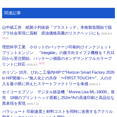
関連記事
山中紙工所 紙製小判抜袋「プラストッテ」本格製造開始で脱
プラ社会実現に貢献 原油価格高騰のリスクヘッジにも
2026.8.5
NEW
理想科学工業 小ロットのパッケージ印刷向けインクジェット
プリントエンジン 『Integlide』の横方向タイプ２機種を７月31
日から受注開始、パッケージ側面のオンデマンドフルカラープ
リントに対応
NEW
2026.8.5
ホリゾン 10月、びわこ工場内HIPで“Horizon Smart Factory 2026
in HIP開催へ～“無人化との共存 〜FIRST TOUCH〜”、人の介
入を最小限に抑えたスマートファクトリーを体感
2026.8.3
セイコーエプソン デジタル捺染機「Monna Lisa ML-18000」発
売 18個のプリントヘッド搭載し252m²/hの高速印刷と高品位な
黒表現を実現
2026.7.21
パラシュート 印刷速度と材料コストを同時に改善するアクリル