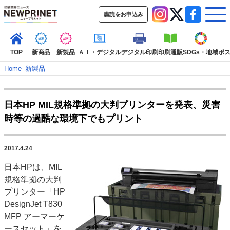
購読をお申込み
TOP
新商品
新製品
ＡＩ・デジタル
デジタル印刷
印刷通販
SDGs・地域
ポ
Home
–
新製品
インデックス
日本HP MIL規格準拠の大判プリンターを発表、災害
TOP
新着記事
特集記事
動画コンテンツ
時等の過酷な環境下でもプリント
インタビュー
コレクション
カテゴリー一覧
2017.4.24
新商品
新製品
ＡＩ・デジタル
デジタル印刷
印刷通販
日本HPは、MIL
SDGs・地域
ポストプレス
ビジネス
イベント
信用情報
業界
規格準拠の大判
市場・統計
人事・移転・異動・訃報
プリンター「HP
DesignJet T830
特集記事カテゴリー一覧
MFP アーマーケ
2022 見える化・MIS特集
ースセット」を