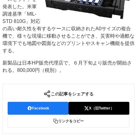
発表した。米軍
特集・デジタル印刷 アイデアで勝負！ ～多様なビジネス・多彩な商材～
調達基準「MIL-
JAPAN PACK 2023 特集
中古印刷機・製本機特集
2022 検査・校正特集
STD 810G」対応
特集・デジタル印刷 ～ 新成長軌道を描く
の高い耐久性を有するケースに収納されたA0サイズの複合
機で、様々な現場に移動させることができ、災害時や過酷な
案内
環境下でも地図や図面などのプリントやスキャン機能を提供
発刊案内
JFPI印刷用語集
印刷機材年鑑
する。
運営
新製品は日本HP販売代理店で、６月下旬より販売が開始さ
会社案内
購読・購入申し込み
サイトポリシー
れる。800,000円（税別）。
お問い合わせ
この記事をシェアする
Facebook
X（旧Twitter）
リンクをコピー