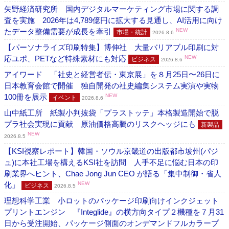
矢野経済研究所 国内デジタルマーケティング市場に関する調
査を実施 2026年は4,789億円に拡大する見通し、AI活用に向け
たデータ整備需要が成長を牽引
NEW
市場・統計
2026.8.6
【パーソナライズ印刷特集】博伸社 大量バリアブル印刷に対
応ユポ、PETなど特殊素材にも対応
NEW
ビジネス
2026.8.6
アイワード 「社史と経営者伝・東京展」を８月25日〜26日に
日本教育会館で開催 独自開発の社史編集システム実演や実物
100冊を展示
NEW
イベント
2026.8.6
山中紙工所 紙製小判抜袋「プラストッテ」本格製造開始で脱
プラ社会実現に貢献 原油価格高騰のリスクヘッジにも
新製品
NEW
2026.8.5
【KSI視察レポート】韓国・ソウル京畿道の出版都市坡州(パジ
ュ)に本社工場を構えるKSI社を訪問 人手不足に悩む日本の印
刷業界へヒント、Chae Jong Jun CEO が語る「集中制御・省人
化」
NEW
ビジネス
2026.8.5
理想科学工業 小ロットのパッケージ印刷向けインクジェット
プリントエンジン 『Integlide』の横方向タイプ２機種を７月31
日から受注開始、パッケージ側面のオンデマンドフルカラープ