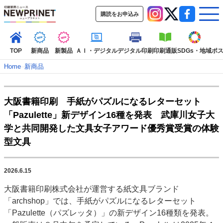
購読をお申込み
TOP
新商品
新製品
ＡＩ・デジタル
デジタル印刷
印刷通販
SDGs・地域
ポ
Home
–
新商品
インデックス
大阪書籍印刷 手紙がパズルになるレターセット
TOP
新着記事
特集記事
動画コンテンツ
「Pazulette」新デザイン16種を発表 武庫川女子大
インタビュー
コレクション
学と共同開発した文具女子アワード優秀賞受賞の体験
カテゴリー一覧
型文具
新商品
新製品
ＡＩ・デジタル
デジタル印刷
印刷通販
SDGs・地域
ポストプレス
ビジネス
イベント
信用情報
業界
2026.6.15
市場・統計
人事・移転・異動・訃報
大阪書籍印刷株式会社が運営する紙文具ブランド
「archshop」では、手紙がパズルになるレターセット
特集記事カテゴリー一覧
「Pazulette（パズレッタ）」の新デザイン16種類を発表。
2022 見える化・MIS特集