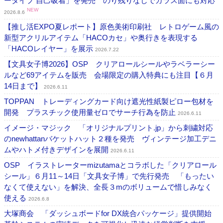
ータイプ 自己吸着」を発売 のり残りなしでガラス面にも対応
NEW
2026.8.6
【推し活EXPO夏レポート】原色美術印刷社 レトロゲーム風の
新型アクリルアイテム「HACOカセ」や奥行きを表現する
「HACOレイヤー」を展示
2026.7.22
【文具女子博2026】OSP クリアロールシールやラベラーシー
ルなど69アイテムを販売 会場限定の購入特典にも注目【６月
14日まで】
2026.6.11
TOPPAN トレーディングカード向け遮光性紙製ピロー包材を
開発 プラスチック使用量ゼロでサーチ行為を防止
2026.6.11
イメージ・マジック 「オリジナルプリント.jp」から刺繍対応
のnewhattanバケットハット２種を発売 ヴィンテージ加工デニ
ムやハトメ付きデザインを展開
2026.6.11
OSP イラストレーターmizutamaとコラボした「クリアロール
シール」６月11～14日「文具女子博」で先行発売 「もったい
なくて使えない」を解決、全長３mのボリュームで惜しみなく
使える
2026.6.8
大塚商会 「ダッシュボードfor DX統合パッケージ」提供開始