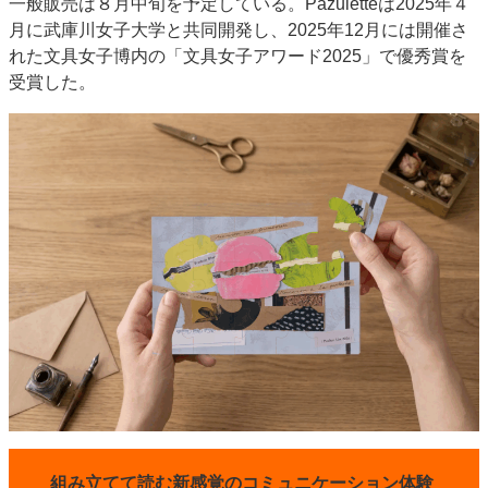
一般販売は８月中旬を予定している。Pazuletteは2025年４
特集・デジタル印刷 アイデアで勝負！ ～多様なビジネス・多彩な商材～
月に武庫川女子大学と共同開発し、2025年12月には開催さ
れた文具女子博内の「文具女子アワード2025」で優秀賞を
JAPAN PACK 2023 特集
中古印刷機・製本機特集
2022 検査・校正特集
受賞した。
特集・デジタル印刷 ～ 新成長軌道を描く
案内
発刊案内
JFPI印刷用語集
印刷機材年鑑
運営
会社案内
購読・購入申し込み
サイトポリシー
お問い合わせ
組み立てて読む新感覚のコミュニケーション体験