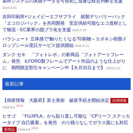
基幹システムの実績データを可視化し迅速な経営判断を支援
2026.5.20
吉田印刷所×ジェイビーエフサプライ 紙製デリバリーパック
「エコロジパック」を共同開発 安定供給可能なエコ資材とし
て物流・EC業界の脱プラ化を支援
2026.5.25
パラシュート ⽴体感で“触りたくなる”印刷物～エポキシ樹脂ド
ロップシール受託サービス提供開始
2026.5.11
ダンク セキ 「フォトレボ」の新商品「フォトアートフレー
ム」発売 ILFORD製フレームでアート作品のような仕上がり
に 期間限定割引キャンペーン中【８月31日まで】
2026.5.11
最新記事
【倒産情報 大阪府】富士美術 破産手続き開始決定
信用情報
NEW
2026.8.6
ヒサゴ 「FUJIPLA」から貼り直し可能な「CPリーフ ステッカ
ータイプ 自己吸着」を発売 のり残りなしでガラス面にも対応
NEW
新商品
2026.8.6