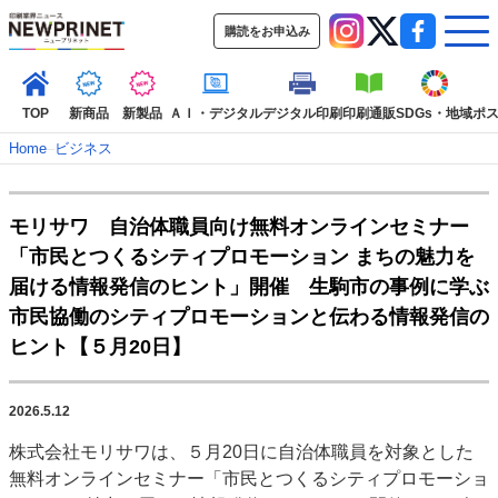
購読をお申込み
TOP
新商品
新製品
ＡＩ・デジタル
デジタル印刷
印刷通販
SDGs・地域
ポ
Home
–
ビジネス
インデックス
モリサワ 自治体職員向け無料オンラインセミナー
TOP
新着記事
特集記事
動画コンテンツ
「市民とつくるシティプロモーション まちの魅力を
インタビュー
コレクション
届ける情報発信のヒント」開催 生駒市の事例に学ぶ
カテゴリー一覧
市民協働のシティプロモーションと伝わる情報発信の
ヒント【５月20日】
新商品
新製品
ＡＩ・デジタル
デジタル印刷
印刷通販
SDGs・地域
ポストプレス
ビジネス
イベント
信用情報
業界
市場・統計
人事・移転・異動・訃報
2026.5.12
株式会社モリサワは、５月20日に自治体職員を対象とした
特集記事カテゴリー一覧
無料オンラインセミナー「市民とつくるシティプロモーショ
2022 見える化・MIS特集