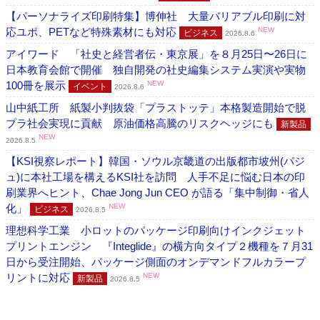
【パーソナライズ印刷特集】博伸社 大量バリアブル印刷に対
応ユポ、PETなど特殊素材にも対応
NEW
ビジネス
2026.8.6
アイワード 「社史と経営者伝・東京展」を８月25日〜26日に
日本教育会館で開催 独自開発の社史編集システム実演や実物
100冊を展示
NEW
イベント
2026.8.6
山中紙工所 紙製小判抜袋「プラストッテ」本格製造開始で脱
プラ社会実現に貢献 原油価格高騰のリスクヘッジにも
新製品
NEW
2026.8.5
【KSI視察レポート】韓国・ソウル京畿道の出版都市坡州(パジ
ュ)に本社工場を構えるKSI社を訪問 人手不足に悩む日本の印
刷業界へヒント、Chae Jong Jun CEO が語る「集中制御・省人
化」
NEW
ビジネス
2026.8.5
理想科学工業 小ロットのパッケージ印刷向けインクジェット
プリントエンジン 『Integlide』の横方向タイプ２機種を７月31
日から受注開始、パッケージ側面のオンデマンドフルカラープ
リントに対応
NEW
新製品
2026.8.5