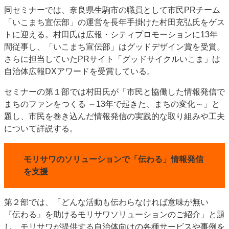
同セミナーでは、奈良県生駒市の職員として市民PRチーム
「いこまち宣伝部」の運営を長年手掛けた村田充弘氏をゲス
トに迎える。村田氏は広報・シティプロモーションに13年
間従事し、「いこまち宣伝部」はグッドデザイン賞を受賞。
さらに担当していたPRサイト「グッドサイクルいこま」は
自治体広報DXアワードを受賞している。
セミナーの第１部では村田氏が「市民と協働した情報発信で
まちのファンをつくる ～13年で起きた、まちの変化～」と
題し、市民を巻き込んだ情報発信の実践的な取り組みや工夫
について詳説する。
モリサワのソリューションで「伝わる」情報発信
を支援
第２部では、「どんな活動も伝わらなければ意味が無い
『伝わる』を助けるモリサワソリューションのご紹介」と題
し、モリサワが提供する自治体向けの各種サービスや事例を