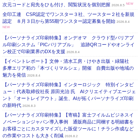
次元コードと宛先をひも付け、閲覧状況を個別把握
NEW
2026.8.5
全印工連 CSR認定でワンスター３社、ツースター２社を新規
認定 ８月３日から第55期ワンスター認定募集を開始
2026.8.4
NEW
【パーソナライズ印刷特集】オンデオマ クラウド型バリアブ
ル印刷システム「PICバリアブル」 追跡QRコードやオンライ
ン校正で印刷業界のDXを支援
2026.8.4
【イベントレポート】文伸・清水工房・けやき出版・緑陽社
多摩エリア初の「本づくりマルシェ」開催 自費出版や地域の
魅力を発信
2026.8.4
【パーソナライズ印刷特集】インターロジック 特別インタビ
ュー：代表取締役社長 原田光治 氏 AIクリエイティブエージェ
ント「オートレイアウト」誕生、AIが拓くパーソナライズ印刷
の新時代
2026.8.3
【パーソナライズ印刷特集】【寄稿】富士フイルムビジネスイ
ノベーションジャパン導入事例 通販商品に同梱する明細書を
お客様ごとにカスタマイズした販促ツールに！チラシ作成など
の作業やコストも大きく削減
2026.8.2