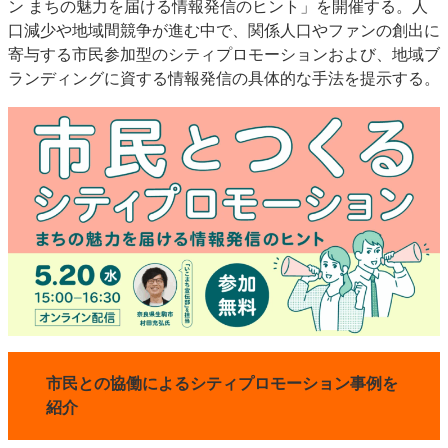
ン まちの魅力を届ける情報発信のヒント」を開催する。人
特集・デジタル印刷 アイデアで勝負！ ～多様なビジネス・多彩な商材～
口減少や地域間競争が進む中で、関係人口やファンの創出に
JAPAN PACK 2023 特集
中古印刷機・製本機特集
2022 検査・校正特集
寄与する市民参加型のシティプロモーションおよび、地域ブ
ランディングに資する情報発信の具体的な手法を提示する。
特集・デジタル印刷 ～ 新成長軌道を描く
案内
発刊案内
JFPI印刷用語集
印刷機材年鑑
運営
会社案内
購読・購入申し込み
サイトポリシー
お問い合わせ
市民との協働によるシティプロモーション事例を
紹介