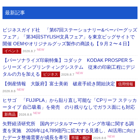
最新記事
ビジネスガイド社 「第67回ステーショナリー&ペーパーグッズ
フェア」「第34回STYLISH文具フェア」を東京ビッグサイトで
開催 OEMやオリジナルグッズ製作の商談も【９月２〜４日】
NEW
イベント
2026.8.7
【パーソナライズ印刷特集】コダック KODAK PROSPER S-
シリーズ インプリンティングシステム 従来の印刷工程にデジ
タルの力を加える
NEW
ビジネス
2026.8.7
【倒産情報 大阪府】富士美術 破産手続き開始決定
信用情報
NEW
2026.8.6
ヒサゴ 「FUJIPLA」から貼り直し可能な「CPリーフ ステッカ
ータイプ 自己吸着」を発売 のり残りなしでガラス面にも対応
NEW
新商品
2026.8.6
矢野経済研究所 国内デジタルマーケティング市場に関する調
査を実施 2026年は4,789億円に拡大する見通し、AI活用に向け
たデータ整備需要が成長を牽引
NEW
市場・統計
2026.8.6