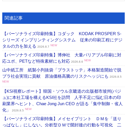
関連記事
【パーソナライズ印刷特集】コダック KODAK PROSPER S-
シリーズ インプリンティングシステム 従来の印刷工程にデジ
タルの力を加える
NEW
2026.8.7
【パーソナライズ印刷特集】博伸社 大量バリアブル印刷に対
応ユポ、PETなど特殊素材にも対応
NEW
2026.8.6
山中紙工所 紙製小判抜袋「プラストッテ」本格製造開始で脱
プラ社会実現に貢献 原油価格高騰のリスクヘッジにも
2026.8.5
NEW
【KSI視察レポート】韓国・ソウル京畿道の出版都市坡州(パジ
ュ)に本社工場を構えるKSI社を訪問 人手不足に悩む日本の印
刷業界へヒント、Chae Jong Jun CEO が語る「集中制御・省人
化」
NEW
2026.8.5
【パーソナライズ印刷特集】メイセイプリント ＤＭを「送り
っぱなし」にしない。分析型ＤＭで開封後の行動を可視化 二