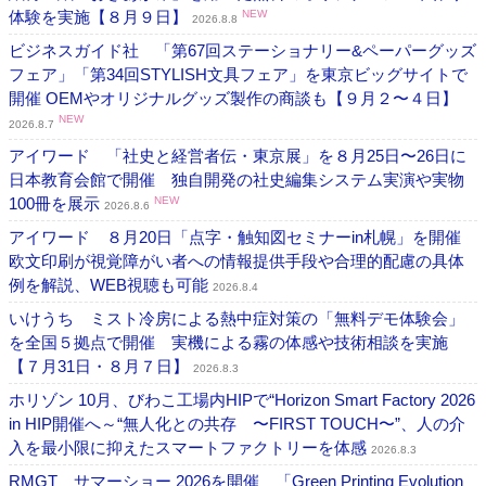
体験を実施【８月９日】
NEW
2026.8.8
ビジネスガイド社 「第67回ステーショナリー&ペーパーグッズ
フェア」「第34回STYLISH文具フェア」を東京ビッグサイトで
開催 OEMやオリジナルグッズ製作の商談も【９月２〜４日】
NEW
2026.8.7
アイワード 「社史と経営者伝・東京展」を８月25日〜26日に
日本教育会館で開催 独自開発の社史編集システム実演や実物
100冊を展示
NEW
2026.8.6
アイワード ８月20日「点字・触知図セミナーin札幌」を開催
欧文印刷が視覚障がい者への情報提供手段や合理的配慮の具体
例を解説、WEB視聴も可能
2026.8.4
いけうち ミスト冷房による熱中症対策の「無料デモ体験会」
を全国５拠点で開催 実機による霧の体感や技術相談を実施
【７月31日・８月７日】
2026.8.3
ホリゾン 10月、びわこ工場内HIPで“Horizon Smart Factory 2026
in HIP開催へ～“無人化との共存 〜FIRST TOUCH〜”、人の介
入を最小限に抑えたスマートファクトリーを体感
2026.8.3
RMGT サマーショー 2026を開催 「Green Printing Evolution