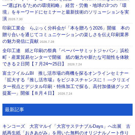
―“選ばれる”ための環境戦略」 経営・労働・地球の3つの「環
境」をキーワードにセミナーと最新技術のソリューションを実
演
2026.7.30
印刷工業会 らぶっく分科会が「本を贈ろう2026」開催 本の
贈り合いを通じてコミュニケーションの楽しさを伝え印刷業界
の魅力発信に貢献
2026.7.28
全印工連 紙と印刷の祭典「ペーパーサミットジャパン」浜松
町・産業貿易センターで開催 紙の魅力や新たな可能性を体験
できる２日間【７月24〜25日】
2026.7.24
富士フイルムBI 推し活市場の商機を探るオンラインセミナー
「拡大する『推し活市場』をビジネスチャンスに！ ―クリエイ
ター視点とデジタル印刷・特殊加工で探る、高付加価値グッズ
提案―」開催【８月４日】
2026.7.24
最新記事
キンコーズ 大宮マルイ「大宮サステナブルDays」へ出展 古
紙再生紙「おきあがみ」を用いた無料のオリジナルノート作り