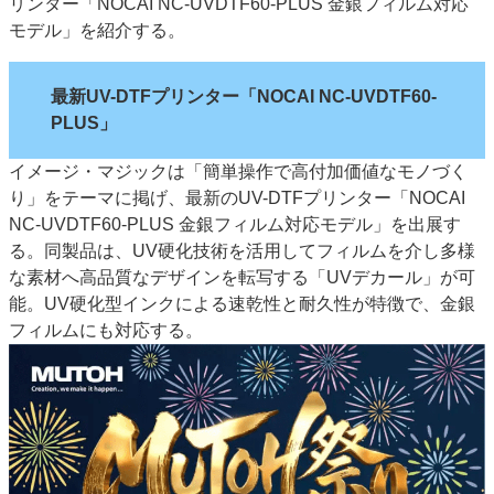
リンター「NOCAI NC-UVDTF60-PLUS 金銀フィルム対応
特集・デジタル印刷 アイデアで勝負！ ～多様なビジネス・多彩な商材～
モデル」を紹介する。
JAPAN PACK 2023 特集
中古印刷機・製本機特集
2022 検査・校正特集
特集・デジタル印刷 ～ 新成長軌道を描く
最新UV-DTFプリンター「NOCAI NC-UVDTF60-
PLUS」
案内
発刊案内
JFPI印刷用語集
印刷機材年鑑
イメージ・マジックは「簡単操作で高付加価値なモノづく
り」をテーマに掲げ、最新のUV-DTFプリンター「NOCAI
運営
NC-UVDTF60-PLUS 金銀フィルム対応モデル」を出展す
会社案内
購読・購入申し込み
サイトポリシー
る。同製品は、UV硬化技術を活用してフィルムを介し多様
お問い合わせ
な素材へ高品質なデザインを転写する「UVデカール」が可
能。UV硬化型インクによる速乾性と耐久性が特徴で、金銀
フィルムにも対応する。