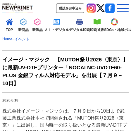
購読をお申込み
TOP
新商品
新製品
ＡＩ・デジタル
デジタル印刷
印刷通販
SDGs・地域
ポ
Home
–
イベント
インデックス
イメージ・マジック 【MUTOH祭り2026〈東京〉】
TOP
新着記事
特集記事
動画コンテンツ
に最新UV-DTFプリンター「NOCAI NC-UVDTF60-
インタビュー
コレクション
PLUS 金銀フィルム対応モデル」を出展【７月９～
カテゴリー一覧
10日】
新商品
新製品
ＡＩ・デジタル
デジタル印刷
印刷通販
SDGs・地域
ポストプレス
ビジネス
イベント
信用情報
業界
2026.6.18
市場・統計
人事・移転・異動・訃報
株式会社イメージ・マジックは、７月９日から10日まで武
藤工業株式会社本社で開催される「MUTOH祭り2026〈東
特集記事カテゴリー一覧
京〉」に出展し、国内唯一の取り扱いとなる最新UV-DTFプ
2022 見える化・MIS特集