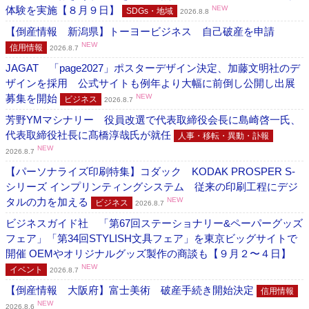
体験を実施【８月９日】
NEW
SDGs・地域
2026.8.8
【倒産情報 新潟県】トーヨービジネス 自己破産を申請
NEW
信用情報
2026.8.7
JAGAT 「page2027」ポスターデザイン決定、加藤文明社のデ
ザインを採用 公式サイトも例年より大幅に前倒し公開し出展
募集を開始
NEW
ビジネス
2026.8.7
芳野YMマシナリー 役員改選で代表取締役会長に島崎啓一氏、
代表取締役社長に髙橋淳哉氏が就任
人事・移転・異動・訃報
NEW
2026.8.7
【パーソナライズ印刷特集】コダック KODAK PROSPER S-
シリーズ インプリンティングシステム 従来の印刷工程にデジ
タルの力を加える
NEW
ビジネス
2026.8.7
ビジネスガイド社 「第67回ステーショナリー&ペーパーグッズ
フェア」「第34回STYLISH文具フェア」を東京ビッグサイトで
開催 OEMやオリジナルグッズ製作の商談も【９月２〜４日】
NEW
イベント
2026.8.7
【倒産情報 大阪府】富士美術 破産手続き開始決定
信用情報
NEW
2026.8.6