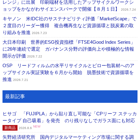
レンジ」に出展 印刷端材を活用したアップサイクルワークシ
ョップをかながわサイエンスパークで開催【８月１日】
2026.7.24
キヤノン 米IDC社のサステナビリティ評価「MarketScape」で
２度目のリーダー獲得 複合機再生など資源循環と脱炭素の取
り組みを推進
2026.7.23
大日本印刷 世界的ESG投資指標「FTSE4Good Index Series」
に26年連続で選定 ガバナンス分野の評価向上や積極的な情報
開示が評価
2026.7.22
OSP リードフィルムの水平リサイクルとピロー包装材へのア
ップサイクル実証実験を６月から開始 脱墨技術で資源循環を
推進
2026.7.21
最新記事
ヒサゴ 「FUJIPLA」から貼り直し可能な「CPリーフ ステッカ
ータイプ 自己吸着」を発売 のり残りなしでガラス面にも対応
NEW
新商品
2026.8.6
矢野経済研究所 国内デジタルマーケティング市場に関する調