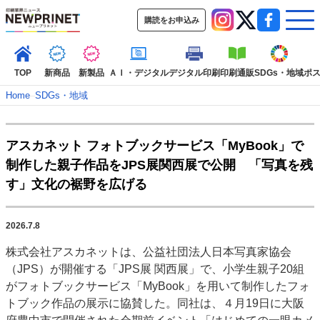
購読をお申込み
TOP
新商品
新製品
ＡＩ・デジタル
デジタル印刷
印刷通販
SDGs・地域
ポ
Home
–
SDGs・地域
インデックス
アスカネット フォトブックサービス「MyBook」で
TOP
新着記事
特集記事
動画コンテンツ
制作した親子作品をJPS展関西展で公開 「写真を残
インタビュー
コレクション
す」文化の裾野を広げる
カテゴリー一覧
新商品
新製品
ＡＩ・デジタル
デジタル印刷
印刷通販
2026.7.8
SDGs・地域
ポストプレス
ビジネス
イベント
信用情報
業界
株式会社アスカネットは、公益社団法人日本写真家協会
市場・統計
人事・移転・異動・訃報
（JPS）が開催する「JPS展 関西展」で、小学生親子20組
がフォトブックサービス「MyBook」を用いて制作したフォ
特集記事カテゴリー一覧
トブック作品の展示に協賛した。同社は、４月19日に大阪
2022 見える化・MIS特集