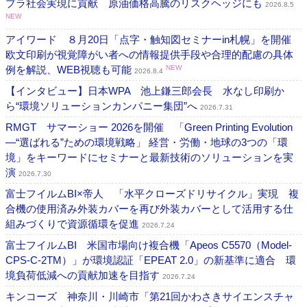
プラ社会実現に貢献 原油価格高騰のリスクヘッジにも
2026.8.5
NEW
アイワード ８月20日「点字・触知図セミナーin札幌」を開催
欧文印刷が視覚障がい者への情報提供手段や合理的配慮の具体
例を解説、WEB視聴も可能
NEW
2026.8.4
【インタビュー】日本WPA 池上鎌三郎会長 水なし印刷か
ら“環境ソリューションカンパニー集団”へ
2026.7.31
RMGT サマーショー 2026を開催 「Green Printing Evolution
―“選ばれる”ための環境戦略」 経営・労働・地球の3つの「環
境」をキーワードにセミナーと最新技術のソリューションを実
演
2026.7.30
富士フイルムBI×帝人 「水平クローズドリサイクル」実現 複
合機の使用済み外装カバーを再び外装カバーとして活用する仕
組みづくりで資源循環を促進
2026.7.24
富士フイルムBI 米国市場向け複合機「Apeos C5570（Model-
CPS-C-2TM）」が環境認証「EPEAT 2.0」の新基準に適合 環
境負荷低減への貢献加速を目指す
2026.7.24
キンコーズ 神奈川・川崎市「第21回かわさきサイエンスチャ