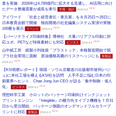
査を実施 2026年は4,789億円に拡大する見通し、AI活用に向け
たデータ整備需要が成長を牽引
NEW
市場・統計
2026.8.6
アイワード 「社史と経営者伝・東京展」を８月25日〜26日に
日本教育会館で開催 独自開発の社史編集システム実演や実物
100冊を展示
NEW
イベント
2026.8.6
【パーソナライズ印刷特集】博伸社 大量バリアブル印刷に対
応ユポ、PETなど特殊素材にも対応
NEW
ビジネス
2026.8.6
山中紙工所 紙製小判抜袋「プラストッテ」本格製造開始で脱
プラ社会実現に貢献 原油価格高騰のリスクヘッジにも
新製品
NEW
2026.8.5
【KSI視察レポート】韓国・ソウル京畿道の出版都市坡州(パジ
ュ)に本社工場を構えるKSI社を訪問 人手不足に悩む日本の印
刷業界へヒント、Chae Jong Jun CEO が語る「集中制御・省人
化」
NEW
ビジネス
2026.8.5
理想科学工業 小ロットのパッケージ印刷向けインクジェット
プリントエンジン 『Integlide』の横方向タイプ２機種を７月31
日から受注開始、パッケージ側面のオンデマンドフルカラープ
リントに対応
NEW
新製品
2026.8.5