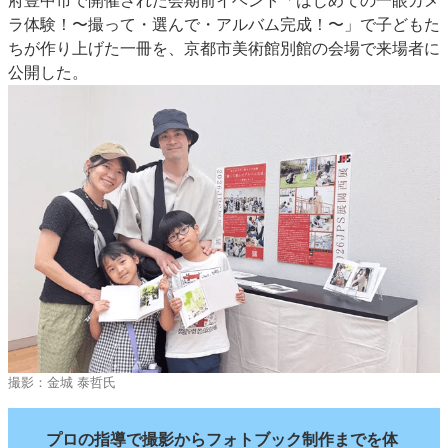
府豊中市で開催された会期前イベント「はじめての一眼カメ
特集・デジタル印刷 アイデアで勝負！ ～多様なビジネス・多彩な商材～
ラ体験！〜撮って・選んで・アルバム完成！〜」で子どもた
ちが作り上げた一冊を、京都市美術館別館の会場で来場者に
JAPAN PACK 2023 特集
中古印刷機・製本機特集
2022 検査・校正特集
公開した。
特集・デジタル印刷 ～ 新成長軌道を描く
案内
発刊案内
JFPI印刷用語集
印刷機材年鑑
運営
会社案内
購読・購入申し込み
サイトポリシー
お問い合わせ
撮影：金城 泰哲氏
プロの指導で撮影からフォトブック制作までを体